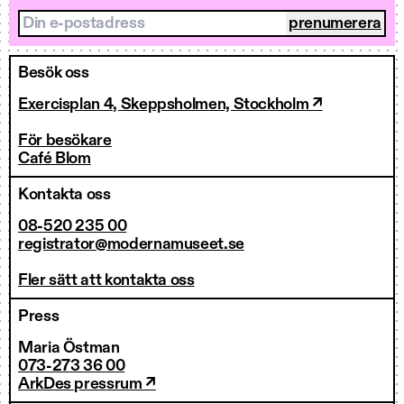
Din e-postadress
Besök oss
Exercisplan 4, Skeppsholmen, Stockholm ↗
För besökare
Café Blom
Kontakta oss
08-520 235 00
registrator@modernamuseet.se
Fler sätt att kontakta oss
Press
Maria Östman
073-273 36 00
ArkDes pressrum ↗