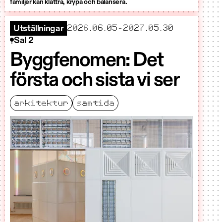
familjer kan klättra, krypa och balansera.
startar
slutar
2026.06.05
–
2027.05.30
Utställningar
Sal 2
Byggfenomen: Det
första och sista vi ser
arkitektur
samtida