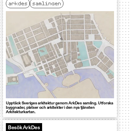
arkdes
samlingen
Upptäck Sveriges arkitektur genom ArkDes samling. Utforska
byggnader, platser och arkitekter i den nya tjänsten
Arkitekturkartan.
Besök ArkDes