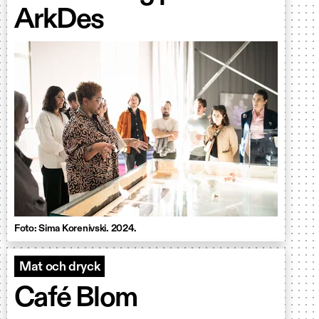
ArkDes
Foto: Sima Korenivski. 2024.
Mat och dryck
Café Blom