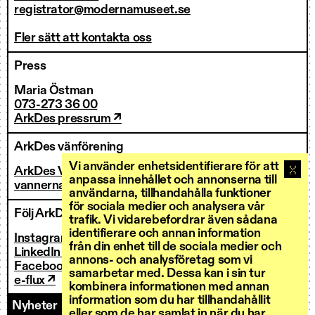
registrator@modernamuseet.se
Fler sätt att kontakta oss
Press
Maria Östman
073-273 36 00
ArkDes pressrum ↗
ArkDes vänförening
Vi använder enhetsidentifierare för att
ArkDes Vänner
anpassa innehållet och annonserna till
vannerna@arkdes.se
användarna, tillhandahålla funktioner
för sociala medier och analysera vår
Följ ArkDes
trafik. Vi vidarebefordrar även sådana
identifierare och annan information
Instagram ↗
från din enhet till de sociala medier och
LinkedIn ↗
annons- och analysföretag som vi
Facebook ↗
samarbetar med. Dessa kan i sin tur
e-flux ↗
kombinera informationen med annan
information som du har tillhandahållit
Nyheter
Kontakt
Personal
Fakturering
eller som de har samlat in när du har