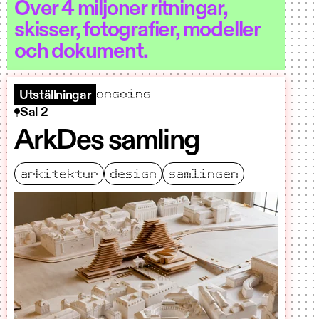
Över 4 miljoner ritningar,
skisser, fotografier, modeller
och dokument.
ongoing
Utställningar
Sal 2
ArkDes samling
arkitektur
design
samlingen