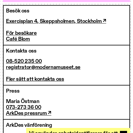
Besök oss
Exercisplan 4, Skeppsholmen, Stockholm ↗
För besökare
Café Blom
Kontakta oss
08-520 235 00
registrator@modernamuseet.se
Fler sätt att kontakta oss
Press
Maria Östman
073-273 36 00
ArkDes pressrum ↗
ArkDes vänförening