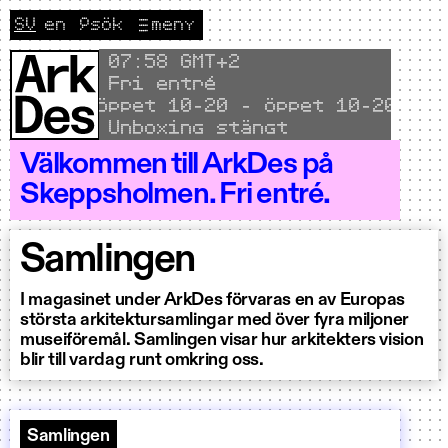
Hoppa till innehållet
SV
en
🔎
sök
meny
CURRENT LANGUAGE SVENSKA
Byt språk till English
Local time
07
58 GMT+2
Fri entré
Öppet 10–20 - Öppet 10–20 - Öppe
Unboxing stängt
Välkommen till ArkDes på
Skeppsholmen. Fri entré.
Samlingen
I magasinet under ArkDes förvaras en av Europas
största arkitektursamlingar med över fyra miljoner
museiföremål. Samlingen visar hur arkitekters vision
blir till vardag runt omkring oss.
Samlingen