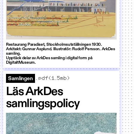
Restaurang Paradiset, Stockholmsutställningen 1930.
Arkitekt: Gunnar Asplund. Illustratör: Rudolf Persson. ArkDes
samling.
Upptäck delar av ArkDes samling i digital form på
DigitaltMuseum.
.pdf(1.5mb)
Samlingen
Läs ArkDes
samlingspolicy