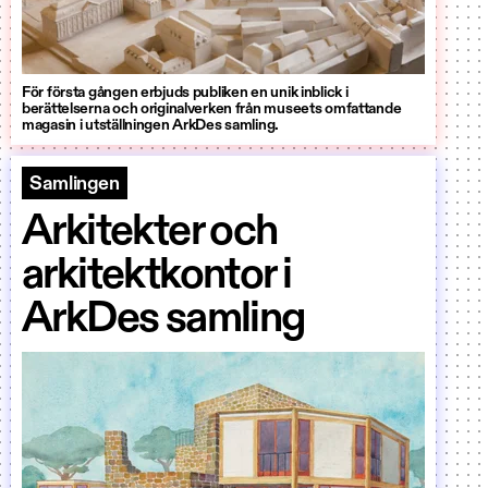
För första gången erbjuds publiken en unik inblick i
berättelserna och originalverken från museets omfattande
magasin i utställningen ArkDes samling.
Samlingen
Arkitekter och
arkitektkontor i
ArkDes samling