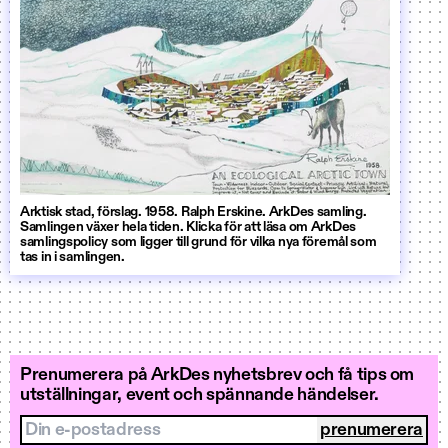
Arktisk stad, förslag. 1958. Ralph Erskine. ArkDes samling.
Samlingen växer hela tiden. Klicka för att läsa om ArkDes
samlingspolicy som ligger till grund för vilka nya föremål som
tas in i samlingen.
Prenumerera på ArkDes nyhetsbrev och få tips om
utställningar, event och spännande händelser.
Din e-postadress