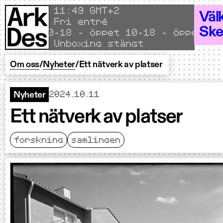
Hoppa till innehållet
Local time
11
49 GMT+2
Väl
Fri entré
Ske
ppet 10–18 - Öppet 10–18 - Öppet 10–1
Unboxing stängt
Om oss
/
Nyheter
/
Ett nätverk av platser
2024.10.11
Nyheter
Ett nätverk av platser
forskning
samlingen