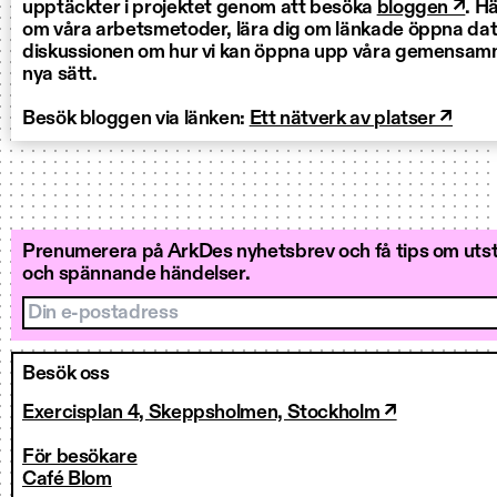
upptäckter i projektet genom att besöka
bloggen ↗
. H
om våra arbetsmetoder, lära dig om länkade öppna data 
diskussionen om hur vi kan öppna upp våra gemensamm
nya sätt.
Besök bloggen via länken:
Ett nätverk av platser ↗
Prenumerera på ArkDes nyhetsbrev och få tips om utstä
och spännande händelser.
Din e-postadress
Besök oss
Exercisplan 4, Skeppsholmen, Stockholm ↗
För besökare
Café Blom