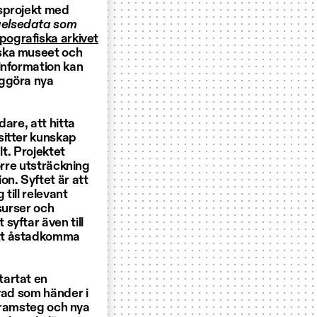
gsprojekt med
gelsedata som
pografiska arkivet
iska museet och
sinformation kan
iggöra nya
are, att hitta
sitter kunskap
lt. Projektet
örre utsträckning
n. Syftet är att
till relevant
surser och
syftar även till
att åstadkomma
tartat en
vad som händer i
 framsteg och nya