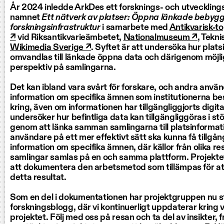
År 2024 inledde ArkDes ett forsknings- och utvecklin
namnet
Ett nätverk av platser: Öppna länkade bebyg
forskningsinfrastruktur
i samarbete med
Antikvarisk-to
↗
vid Riksantikvarieämbetet,
Nationalmuseum ↗
, Tekn
Wikimedia Sverige ↗
. Syftet är att undersöka hur plat
omvandlas till länkade öppna data och därigenom möjl
perspektiv på samlingarna.
Det kan ibland vara svårt för forskare, och andra använd
information om specifika ämnen som institutionerna be
kring, även om informationen har tillgängliggjorts digita
undersöker hur befintliga data kan tillgängliggöras i st
genom att länka samman samlingarna till platsinformatio
användare på ett mer effektivt sätt ska kunna få tillgång 
information om specifika ämnen, där källor från olika re
samlingar samlas på en och samma plattform. Projektet 
att dokumentera den arbetsmetod som tillämpas för 
detta resultat.
Som en del i dokumentationen har projektgruppen nu s
forskningsblogg, där vi kontinuerligt uppdaterar kring 
projektet. Följ med oss på resan och ta del av insikter,