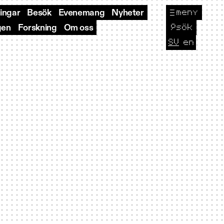
meny
ningar
Besök
Evenemang
Nyheter
🔎
sök
gen
Forskning
Om oss
SV
en
CURRENT L
Byt sp