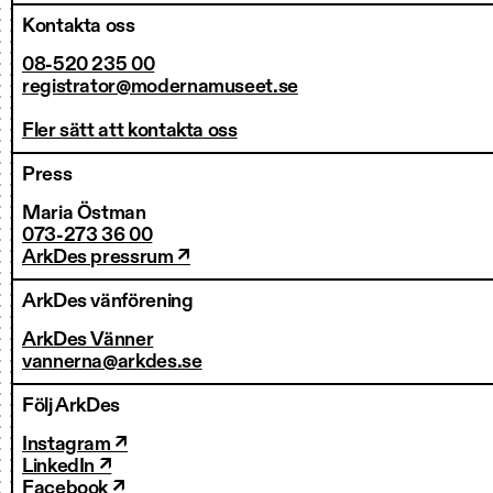
Kontakta oss
08-520 235 00
registrator@modernamuseet.se
Fler sätt att kontakta oss
Press
Maria Östman
073-273 36 00
ArkDes pressrum ↗
ArkDes vänförening
ArkDes Vänner
vannerna@arkdes.se
Följ ArkDes
Instagram ↗
LinkedIn ↗
Facebook ↗