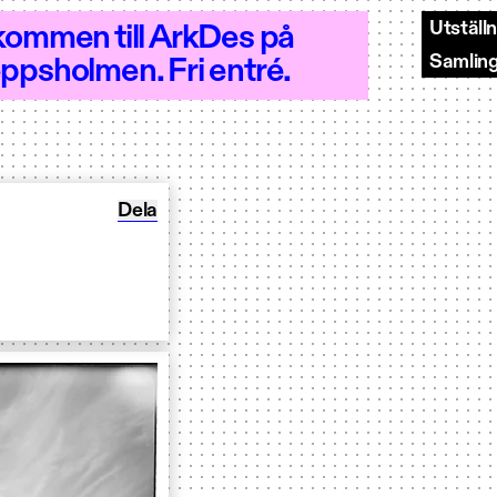
Utställ
kommen till ArkDes på
Samlin
ppsholmen. Fri entré.
8 - Öppet 10–18
Dela Ett nätverk av platser
Dela