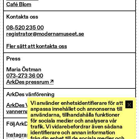
Café Blom
Kontakta oss
08-520 235 00
registrator@modernamuseet.se
Fler sätt att kontakta oss
Press
Maria Östman
073-273 36 00
ArkDes pressrum ↗
ArkDes vänförening
Vi använder enhetsidentifierare för att
ArkDes Vänner
anpassa innehållet och annonserna till
vannerna@arkdes.se
användarna, tillhandahålla funktioner
för sociala medier och analysera vår
Följ ArkDes
trafik. Vi vidarebefordrar även sådana
identifierare och annan information
Instagram ↗
från din enhet till de sociala medier och