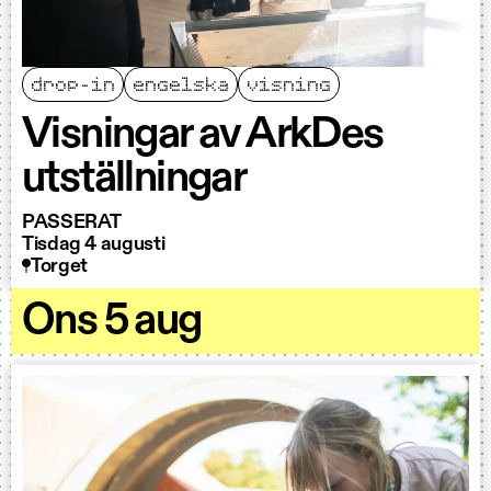
drop-in
engelska
visning
Visningar av ArkDes
utställningar
PASSERAT
Tisdag 4 augusti
Torget
Ons 5 aug