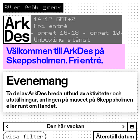
Hoppa till innehållet
SV
en
🔎
sök
meny
CURRENT LANGUAGE SVENSKA
Byt språk till English
Local time
14
:
17 GMT+2
Fri entré
Öppet 10–18 - Öppet 10–18 - Öp
Unboxing stängt
Välkommen till ArkDes på
Skeppsholmen. Fri entré.
Evenemang
Ta del av ArkDes breda utbud av aktiviteter och
utställningar, antingen på museet på Skeppsholmen
eller runt om i landet.
filtrera
Den här veckan
Nästa 
Föregående vecka
visa filter
Återställ datum