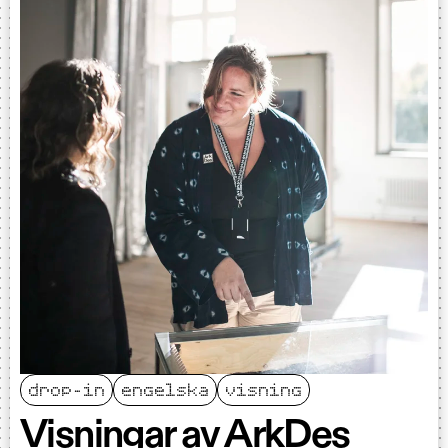
drop-in
engelska
visning
Visningar av ArkDes