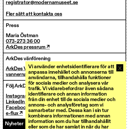
registrator@modernamuseet.se
Fler sätt att kontakta oss
Press
Maria Östman
073-273 36 00
ArkDes pressrum ↗
ArkDes vänförening
Vi använder enhetsidentifierare för att
ArkDes Vänner
anpassa innehållet och annonserna till
vannerna@arkdes.se
användarna, tillhandahålla funktioner
för sociala medier och analysera vår
Följ ArkDes
trafik. Vi vidarebefordrar även sådana
identifierare och annan information
Instagram ↗
från din enhet till de sociala medier och
LinkedIn ↗
annons- och analysföretag som vi
Facebook ↗
samarbetar med. Dessa kan i sin tur
e-flux ↗
kombinera informationen med annan
information som du har tillhandahållit
Nyheter
Kontakt
Personal
Fakturering
eller som de har samlat in när du har