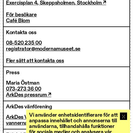
Exercisplan 4, Skeppsholmen, Stockholm ↗
För besökare
Café Blom
Kontakta oss
08-520 235 00
registrator@modernamuseet.se
Fler sätt att kontakta oss
Press
Maria Östman
073-273 36 00
ArkDes pressrum ↗
ArkDes vänförening
Vi använder enhetsidentifierare för att
ArkDes Vänner
anpassa innehållet och annonserna till
vannerna@arkdes.se
användarna, tillhandahålla funktioner
för sociala medier och analysera vår