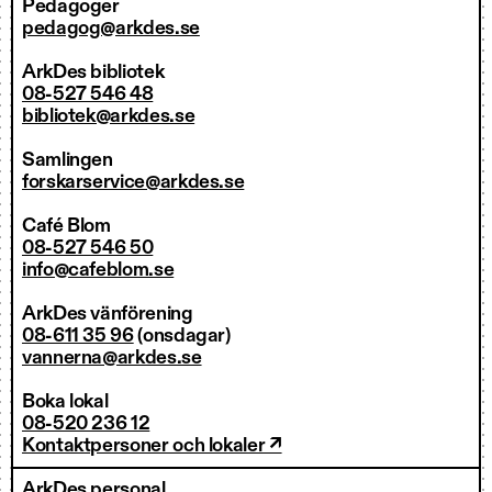
Pedagoger
pedagog@arkdes.se
ArkDes bibliotek
08-527 546 48
bibliotek@arkdes.se
Samlingen
forskarservice@arkdes.se
Café Blom
08-527 546 50
info@cafeblom.se
ArkDes vänförening
08-611 35 96
(onsdagar)
vannerna@arkdes.se
Boka lokal
08-520 236 12
Kontaktpersoner och lokaler ↗
ArkDes personal