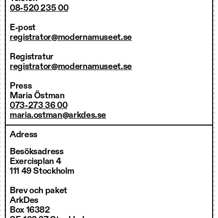
08-520 235 00
E-post
registrator@modernamuseet.se
Registratur
registrator@modernamuseet.se
Press
Maria Östman
073-273 36 00
maria.ostman@arkdes.se
Adress
Besöksadress
Exercisplan 4
111 49 Stockholm
Brev och paket
ArkDes
Box 16382