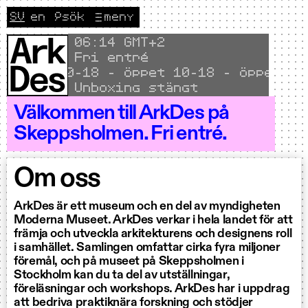
Hoppa till innehållet
SV
en
🔎
sök
meny
CURRENT LANGUAGE SVENSKA
Byt språk till English
Local time
06
14 GMT+2
Fri entré
ppet 10–18 - Öppet 10–18 - Öppet 10–1
Unboxing stängt
Välkommen till ArkDes på
Skeppsholmen. Fri entré.
Om oss
ArkDes är ett museum och en del av myndigheten
Moderna Museet. ArkDes verkar i hela landet för att
främja och utveckla arkitekturens och designens roll
i samhället. Samlingen omfattar cirka fyra miljoner
föremål, och på museet på Skeppsholmen i
Stockholm kan du ta del av utställningar,
föreläsningar och workshops. ArkDes har i uppdrag
att bedriva praktiknära forskning och stödjer