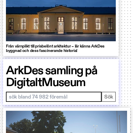
Från värnplikt till prisbelönt arkitektur – lär känna ArkDes
byggnad och dess fascinerande historia!
ArkDes samling på
DigitaltMuseum
Sök i samlingar
Sök