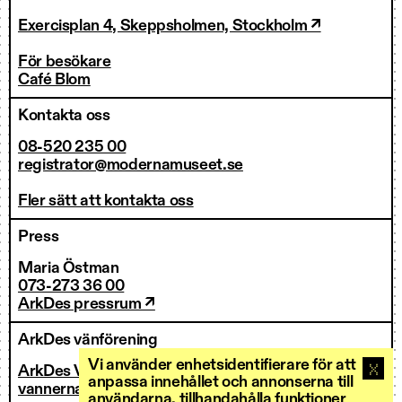
Exercisplan 4, Skeppsholmen, Stockholm ↗
För besökare
Café Blom
Kontakta oss
08-520 235 00
registrator@modernamuseet.se
Fler sätt att kontakta oss
Press
Maria Östman
073-273 36 00
ArkDes pressrum ↗
ArkDes vänförening
Vi använder enhetsidentifierare för att
ArkDes Vänner
anpassa innehållet och annonserna till
vannerna@arkdes.se
användarna, tillhandahålla funktioner