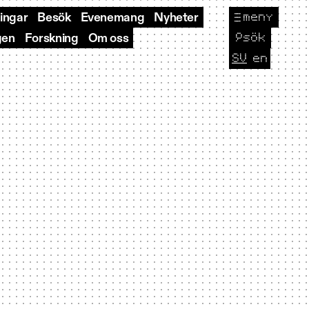
meny
ningar
Besök
Evenemang
Nyheter
🔎
sök
gen
Forskning
Om oss
SV
en
CURRENT L
Byt sp