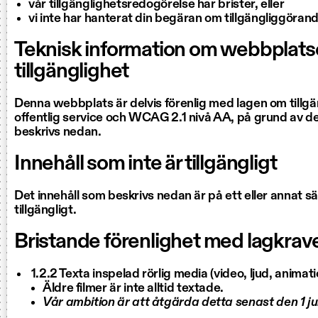
vår tillgänglighetsredogörelse har brister, eller
vi inte har hanterat din begäran om tillgängliggörand
Teknisk information om webbplat
tillgänglighet
Denna webbplats är delvis förenlig med lagen om tillgängl
offentlig service och WCAG 2.1 nivå AA, på grund av d
beskrivs nedan.
Innehåll som inte är tillgängligt
Det innehåll som beskrivs nedan är på ett eller annat sät
tillgängligt.
Bristande förenlighet med lagkrav
1.2.2 Texta inspelad rörlig media (video, ljud, animati
Äldre filmer är inte alltid textade.
Vår ambition är att åtgärda detta senast den 1 j