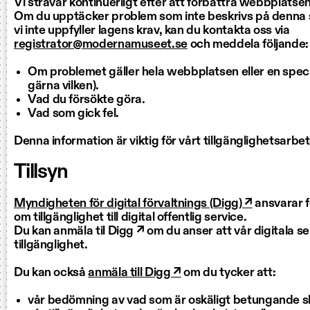
Vi strävar kontinuerligt efter att förbättra webbplatsen
Om du upptäcker problem som inte beskrivs på denna si
vi inte uppfyller lagens krav, kan du kontakta oss via
registrator@modernamuseet.se
och meddela följande:
Om problemet gäller hela webbplatsen eller en speci
gärna vilken).
Vad du försökte göra.
Vad som gick fel.
Denna information är viktig för vårt tillgänglighetsarbet
Tillsyn
Myndigheten för digital förvaltnings (Digg) ↗
ansvarar fö
om tillgänglighet till digital offentlig service.
Du kan anmäla til Digg ↗ om du anser att vår digitala ser
tillgänglighet.
Du kan också
anmäla till Digg ↗
om du tycker att:
vår bedömning av vad som är oskäligt betungande s