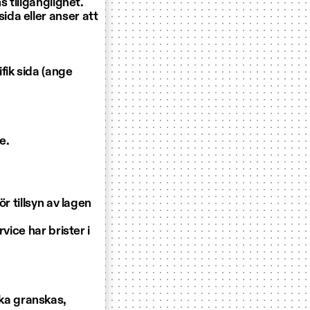
s tillgänglighet.
da eller anser att
fik sida (ange
e.
r tillsyn av lagen
vice har brister i
ka granskas,