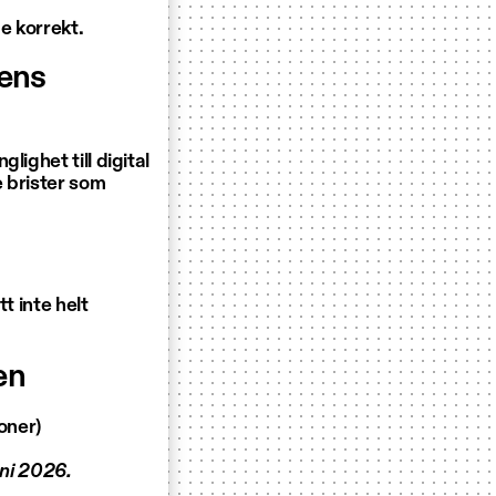
e korrekt.
sens
ighet till digital
e brister som
t inte helt
en
oner)
uni 2026.