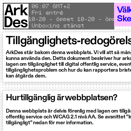
Hoppa till innehållet
Local time
06
07 GMT+2
Väl
Fri entré
Ske
Öppet 10–20 - Öppet 10–20 - Öppet 10–
Unboxing stängt
Tillgänglighets-redogörel
ArkDes står bakom denna webbplats. Vi vill att så mån
kunna använda den. Detta dokument beskriver hur arkd
lagen om tillgänglighet till digital offentlig service, eve
tillgänglighetsproblem och hur du kan rapportera brister 
kan åtgärda dem.
Hur tillgänglig är webbplatsen?
Denna webbplats är delvis förenlig med lagen om tillgängl
offentlig service och WCAG 2.1 nivå AA. Se avsnittet ”I
tillgängligt” nedan för mer information.