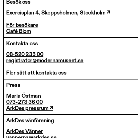
Besök oss
Exercisplan 4, Skeppsholmen, Stockholm ↗
För besökare
Café Blom
Kontakta oss
08-520 235 00
registrator@modernamuseet.se
Fler sätt att kontakta oss
Press
Maria Östman
073-273 36 00
ArkDes pressrum ↗
ArkDes vänförening
ArkDes Vänner
vannerna@arkdes.se