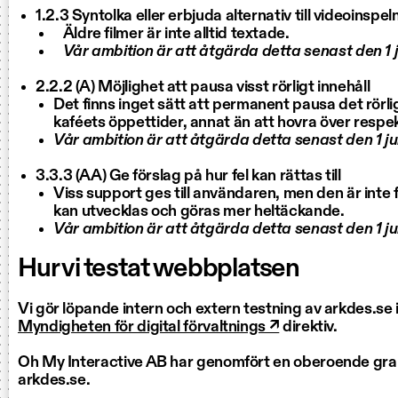
1.2.3 Syntolka eller erbjuda alternativ till videoinspel
Äldre filmer är inte alltid textade.
Vår ambition är att åtgärda detta senast den 1 
2.2.2 (A) Möjlighet att pausa visst rörligt innehåll
Det finns inget sätt att permanent pausa det rörli
kaféets öppettider, annat än att hovra över respek
Vår ambition är att åtgärda detta senast den 1 j
3.3.3 (AA) Ge förslag på hur fel kan rättas till
Viss support ges till användaren, men den är inte 
kan utvecklas och göras mer heltäckande.
Vår ambition är att åtgärda detta senast den 1 j
Hur vi testat webbplatsen
Vi gör löpande intern och extern testning av arkdes.se 
Myndigheten för digital förvaltnings ↗
direktiv.
Oh My Interactive AB har genomfört en oberoende gra
arkdes.se.