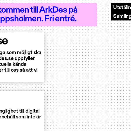
Utställ
kommen till ArkDes på
Samlin
ppsholmen. Fri entré.
20 - Öppet 10–20
se
ga som möjligt ska
es.se uppfyller
ntuella kända
till oss så att vi
ighet till digital
nnehåll som inte är