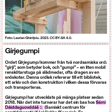
Foto: Laurian Ghinițoiu. 2023. CC BY-SA 4.0.
Girjegumpi
Ordet
Girjegumpi
kommer från två nordsamiska ord:
”girji”, som betyder bok, och ”gumpi” – en liten mobil
renskötarstuga på slädmedar, ofta dragen av en
snöskoter. Denna ordlek refererar till ett bibliotek,
ett arkiv och den konstruktion i vilken dessa förvaras
och transporteras.
Girjegumpi
har utvecklats på många platser sedan
2018. När det inte turnerar har det sin bas hos
Sámi
Dáiddaguovddáš
1
(Samiskt centrum för