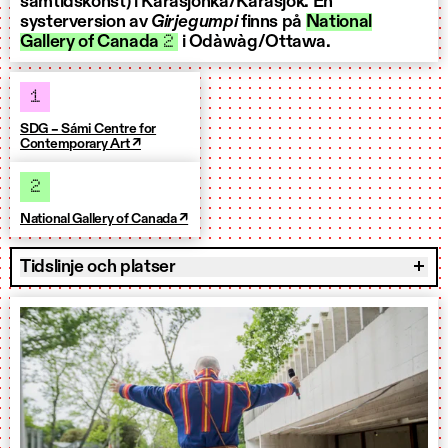
samtidskonst) i Kárášjohka/Karasjok. En
systerversion av
Girjegumpi
finns på
National
Gallery of Canada
2
i Odàwàg/Ottawa.
1
SDG – Sámi Centre for
Contemporary Art ↗
2
National Gallery of Canada ↗
Tidslinje och platser