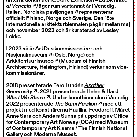
di Venezia ↗)
äger rum vartannat år i Venedig,
Italien.
Nordiska paviljongen ↗
representerar
officiellt Finland, Norge och Sverige. Den 18:e
internationella arkitekturbiennalen pågår mellan maj
och november 2023 och är kuraterad av Lesley
Lokko.
I 2023 så är ArkDes kommissionärer och
Nasjonalmuseum ↗
(Oslo, Norge) och
Arkkitehtuurimuseo ↗
(Museum of Finnish
Architecture, Helsingfors, Finland) verkar som vice-
kommissionärer.
2018 presenterade Eero Lundén
Another
Generosity ↗
. 2021 presenterade Helen & Hard
What We Share ↗
. Under konstbiennalen i Venedig
2022 presenterade
The Sámi Pavilion ↗
med ett
projekt med konstnärerna Pauliina Feodoroff, Máret
Ánne Sara och Anders Sunna på uppdrag av Office
for Contemporary Art Norway (OCA) med Museum
of Contemporary Art Kiasma / The Finnish National
Gallery och Moderna Museet.