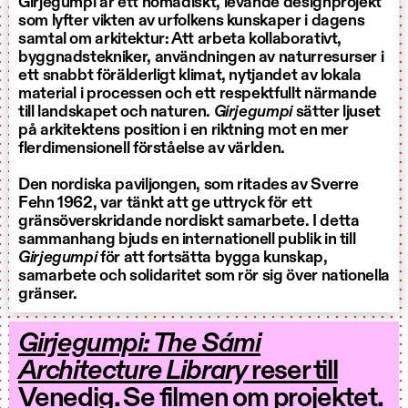
Girjegumpi är ett nomadiskt, levande designprojekt
som lyfter vikten av urfolkens kunskaper i dagens
samtal om arkitektur: Att arbeta kollaborativt,
byggnadstekniker, användningen av naturresurser i
ett snabbt förälderligt klimat, nytjandet av lokala
material i processen och ett respektfullt närmande
till landskapet och naturen.
Girjegumpi
sätter ljuset
på arkitektens position i en riktning mot en mer
flerdimensionell förståelse av världen.
Den nordiska paviljongen, som ritades av Sverre
Fehn 1962, var tänkt att ge uttryck för ett
gränsöverskridande nordiskt samarbete. I detta
sammanhang bjuds en internationell publik in till
Girjegumpi
för att fortsätta bygga kunskap,
samarbete och solidaritet som rör sig över nationella
gränser.
Girjegumpi: The Sámi
Architecture Library
reser till
Venedig. Se filmen om projektet.