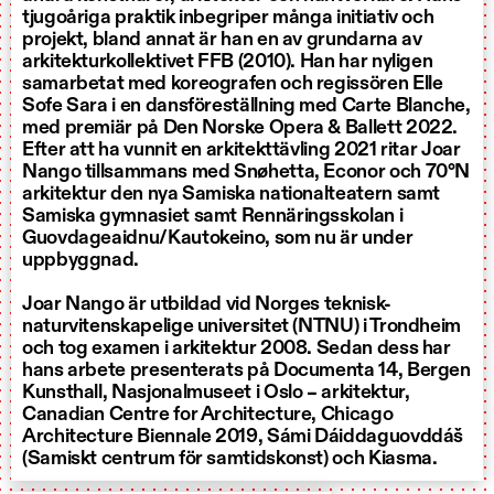
tjugoåriga praktik inbegriper många initiativ och
projekt, bland annat är han en av grundarna av
arkitekturkollektivet FFB (2010). Han har nyligen
samarbetat med koreografen och regissören Elle
Sofe Sara i en dansföreställning med Carte Blanche,
med premiär på Den Norske Opera & Ballett 2022.
Efter att ha vunnit en arkitekttävling 2021 ritar Joar
Nango tillsammans med Snøhetta, Econor och 70°N
arkitektur den nya Samiska nationalteatern samt
Samiska gymnasiet samt Rennäringsskolan i
Guovdageaidnu/Kautokeino, som nu är under
uppbyggnad.
Joar Nango är utbildad vid Norges teknisk-
naturvitenskapelige universitet (NTNU) i Trondheim
och tog examen i arkitektur 2008. Sedan dess har
hans arbete presenterats på Documenta 14, Bergen
Kunsthall, Nasjonalmuseet i Oslo – arkitektur,
Canadian Centre for Architecture, Chicago
Architecture Biennale 2019, Sámi Dáiddaguovddáš
(Samiskt centrum för samtidskonst) och Kiasma.