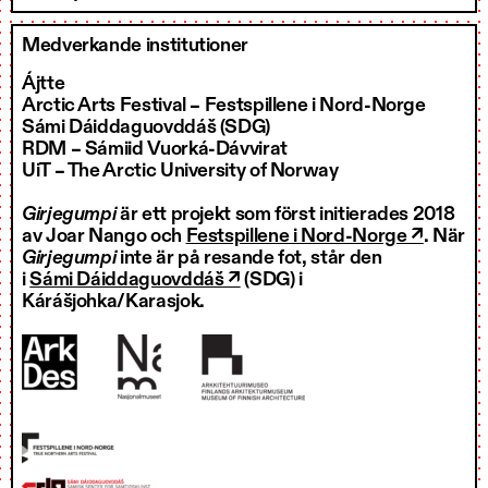
Medverkande institutioner
Ájtte
Arctic Arts Festival – Festspillene i Nord-Norge
Sámi Dáiddaguovddáš (SDG)
RDM – Sámiid Vuorká-Dávvirat
UiT – The Arctic University of Norway
Girjegumpi
är ett projekt som först initierades 2018
av Joar Nango och
Festspillene i Nord-Norge ↗
. När
Girjegumpi
inte är på resande fot, står den
i
Sámi Dáiddaguovddáš ↗
(SDG) i
Kárášjohka/Karasjok.