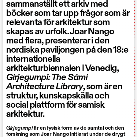
sammanställt ett arkiv med
böcker som tar upp frågor som är
relevanta för arkitektur som
skapas av urfolk. Joar Nango
med flera, presenterar i den
nordiska paviljongen på den 18:e
internationella
arkitekturbiennalen i Venedig,
Girjegumpi: The Sámi
Architecture Library
, som är en
struktur, kunskapskälla och
social plattform för samisk
arkitektur.
Girjegumpi
är en fysisk form av de samtal och den
forskning som Joar Nango initierat under de drygt