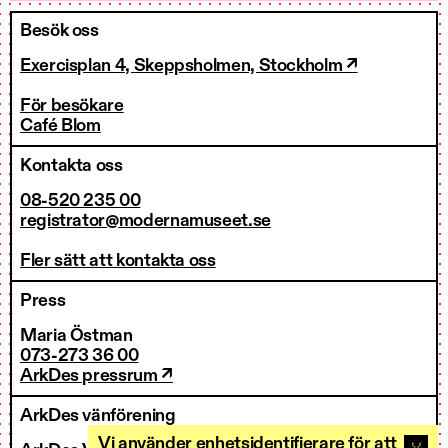
Besök oss
Exercisplan 4, Skeppsholmen, Stockholm ↗
För besökare
Café Blom
Kontakta oss
08-520 235 00
registrator@modernamuseet.se
Fler sätt att kontakta oss
Press
Maria Östman
073-273 36 00
ArkDes pressrum ↗
ArkDes vänförening
Vi använder enhetsidentifierare för att