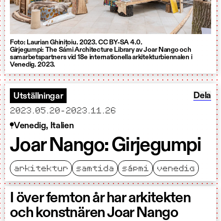
Foto: Laurian Ghinițoiu. 2023. CC BY-SA 4.0.
Girjegumpi: The Sámi Architecture Library av Joar Nango och
samarbetspartners vid 18e internationella arkitekturbiennalen i
Venedig. 2023.
Dela J
Dela
Utställningar
startar
slutar
2023.05.20
-
2023.11.26
Venedig, Italien
Joar Nango: Girjegumpi
arkitektur
samtida
sápmi
venedig
I över femton år har arkitekten
och konstnären Joar Nango