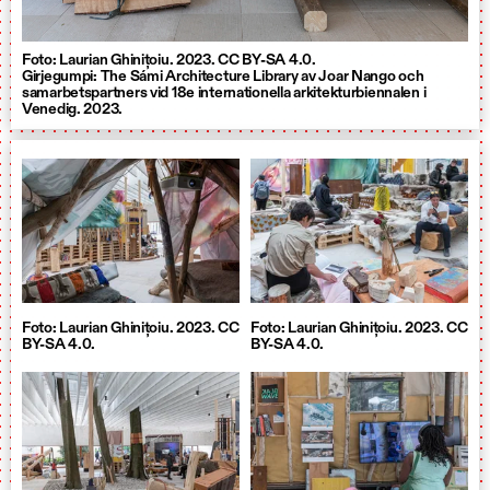
Foto: Laurian Ghinițoiu. 2023. CC BY-SA 4.0.
Girjegumpi: The Sámi Architecture Library av Joar Nango och
samarbetspartners vid 18e internationella arkitekturbiennalen i
Venedig. 2023.
Foto: Laurian Ghinițoiu. 2023. CC
Foto: Laurian Ghinițoiu. 2023. CC
BY-SA 4.0.
BY-SA 4.0.