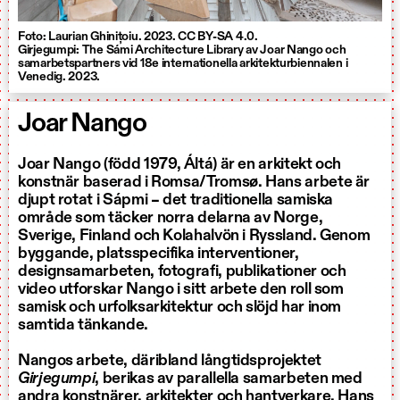
Foto: Laurian Ghinițoiu. 2023. CC BY-SA 4.0.
Girjegumpi: The Sámi Architecture Library av Joar Nango och
samarbetspartners vid 18e internationella arkitekturbiennalen i
Venedig. 2023.
Joar Nango
Joar Nango (född 1979, Áltá) är en arkitekt och
konstnär baserad i Romsa/Tromsø. Hans arbete är
djupt rotat i Sápmi – det traditionella samiska
område som täcker norra delarna av Norge,
Sverige, Finland och Kolahalvön i Ryssland. Genom
byggande, platsspecifika interventioner,
designsamarbeten, fotografi, publikationer och
video utforskar Nango i sitt arbete den roll som
samisk och urfolksarkitektur och slöjd har inom
samtida tänkande.
Nangos arbete, däribland långtidsprojektet
Girjegumpi
, berikas av parallella samarbeten med
andra konstnärer, arkitekter och hantverkare. Hans