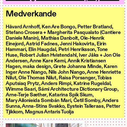
Medverkande
Håvard Arnhoff, Ken Are Bongo, Petter Bratland,
Stefano Crosera + Margherita Pasqualato (Cantiere
Daniele Manin), Mathias Danbolt, Ole-Henrik
Einejord, Astrid Fadnes, Jenni Hakovirta, Eirin
Hammari, Elin Haugdal, Petri Henriksson, Tone
Huse, Robert Julian Hvistendahl, Iver Jåks + Jon Ole
Andersen, Anne Kare Kemi, Annik Kristiansen
Hagen, maka design, Grete Johanna Minde, Karen
Inger Anne Nango, Nils John Nango, Anne Henriette
Nilut, Ole Thomas Nilut, Raisa Porsanger, Tobias
Aputsiaq Prytz, Anders Rimpi, Katrine Rugeldal,
Wimme Saari, Sámi Architecture Dictionary Group,
Arne-Terje Sæther, Katarina Spik Skum,
Mary Ailonieida Sombán Mari, Četil Somby, Anders
Sunna, Anna-Stina Svakko, Eystein Talleraas, Petter
Tjikkom, Magnus Antaris Tuolja