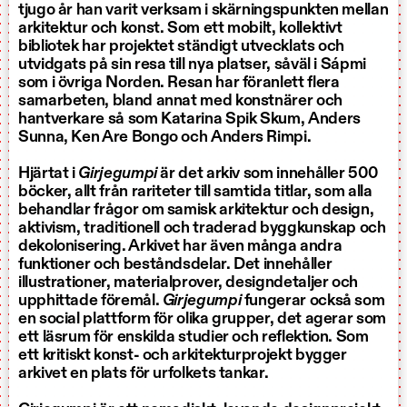
tjugo år han varit verksam i skärningspunkten mellan
arkitektur och konst. Som ett mobilt, kollektivt
bibliotek har projektet ständigt utvecklats och
utvidgats på sin resa till nya platser, såväl i Sápmi
som i övriga Norden. Resan har föranlett flera
samarbeten, bland annat med konstnärer och
hantverkare så som
Katarina Spik Skum
,
Anders
Sunna
,
Ken Are Bongo
och
Anders Rimpi
.
Hjärtat i
Girjegumpi
är det arkiv som innehåller 500
böcker, allt från rariteter till samtida titlar, som alla
behandlar frågor om samisk arkitektur och design,
aktivism, traditionell och traderad byggkunskap och
dekolonisering. Arkivet har även många andra
funktioner och beståndsdelar. Det innehåller
illustrationer, materialprover, designdetaljer och
upphittade föremål.
Girjegumpi
fungerar också som
en social plattform för olika grupper, det agerar som
ett läsrum för enskilda studier och reflektion. Som
ett kritiskt konst- och arkitekturprojekt bygger
arkivet en plats för urfolkets tankar.