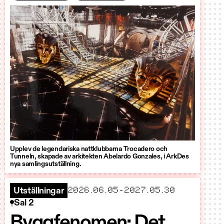
Upplev de legendariska nattklubbarna Trocadero och
Tunneln, skapade av arkitekten Abelardo Gonzales, i ArkDes
nya samlingsutställning.
startar
slutar
2026.06.05
-
2027.05.30
Utställningar
Sal 2
Byggfenomen: Det