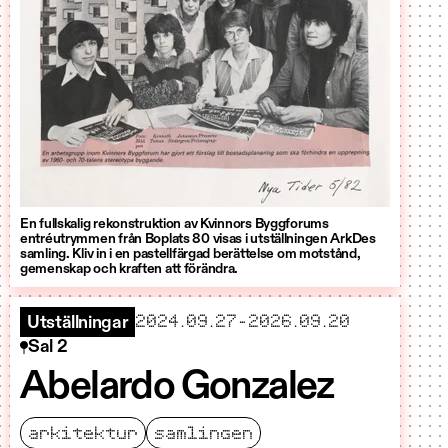
En fullskalig rekonstruktion av Kvinnors Byggforums
entréutrymmen från Boplats 80 visas i utställningen ArkDes
samling. Kliv in i en pastellfärgad berättelse om motstånd,
gemenskap och kraften att förändra.
startar
slutar
2024.09.27
-
2026.09.20
Utställningar
Sal 2
Abelardo Gonzalez
arkitektur
samlingen