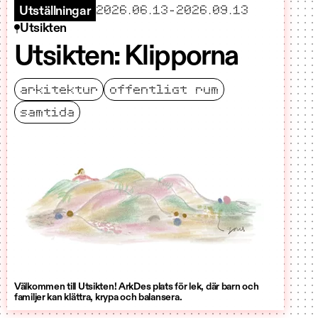
startar
slutar
2026.06.13
-
2026.09.13
Utställningar
Utsikten
Utsikten: Klipporna
arkitektur
offentligt rum
samtida
Välkommen till Utsikten! ArkDes plats för lek, där barn och
familjer kan klättra, krypa och balansera.