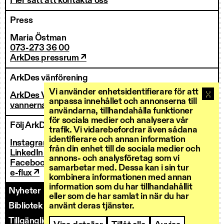
Fler sätt att kontakta oss
Press
Maria Östman
073-273 36 00
ArkDes pressrum ↗
ArkDes vänförening
Vi använder enhetsidentifierare för att
ArkDes Vänner
anpassa innehållet och annonserna till
vannerna@arkdes.se
användarna, tillhandahålla funktioner
för sociala medier och analysera vår
Följ ArkDes
trafik. Vi vidarebefordrar även sådana
identifierare och annan information
Instagram ↗
från din enhet till de sociala medier och
LinkedIn ↗
annons- och analysföretag som vi
Facebook ↗
samarbetar med. Dessa kan i sin tur
e-flux ↗
kombinera informationen med annan
information som du har tillhandahållit
Nyheter
Kontakt
Personal
Fakturering
eller som de har samlat in när du har
Bibliotek och forskarservice
använt deras tjänster.
Utlysningar
Tillgänglighet