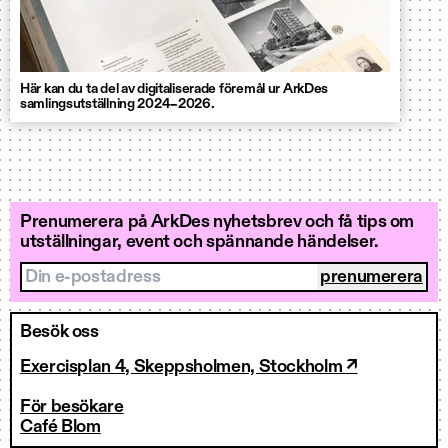
Här kan du ta del av digitaliserade föremål ur ArkDes
samlingsutställning 2024–2026.
Prenumerera på ArkDes nyhetsbrev och få tips om
utställningar, event och spännande händelser.
Din e-postadress
Besök oss
Exercisplan 4, Skeppsholmen, Stockholm ↗
För besökare
Café Blom