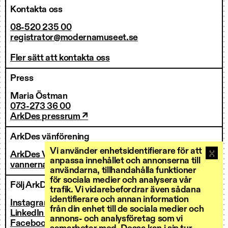
Kontakta oss
08-520 235 00
registrator@modernamuseet.se
Fler sätt att kontakta oss
Press
Maria Östman
073-273 36 00
ArkDes pressrum ↗
ArkDes vänförening
Vi använder enhetsidentifierare för att
ArkDes Vänner
anpassa innehållet och annonserna till
vannerna@arkdes.se
användarna, tillhandahålla funktioner
för sociala medier och analysera vår
Följ ArkDes
trafik. Vi vidarebefordrar även sådana
identifierare och annan information
Instagram ↗
från din enhet till de sociala medier och
LinkedIn ↗
annons- och analysföretag som vi
Facebook ↗