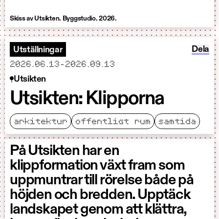
Skiss av Utsikten. Byggstudio. 2026.
Dela Ut
Dela
Utställningar
startar
slutar
2026.06.13
-
2026.09.13
Utsikten
Utsikten: Klipporna
arkitektur
offentligt rum
samtida
På Utsikten har en
klippformation växt fram som
uppmuntrar till rörelse både på
höjden och bredden. Upptäck
landskapet genom att klättra,