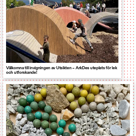
Välkomna till invigningen av Utsikten – ArkDes uteplats för lek
och utforskande!