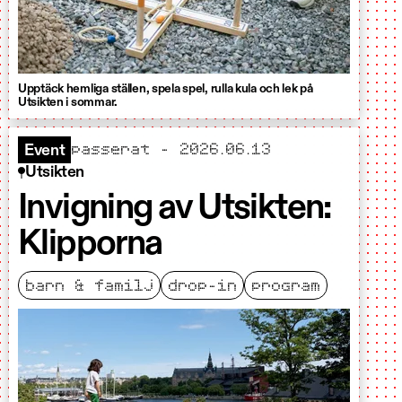
Upptäck hemliga ställen, spela spel, rulla kula och lek på
Utsikten i sommar.
passerat – 2026.06.13
Event
Utsikten
Invigning av Utsikten:
Klipporna
barn & familj
drop-in
program