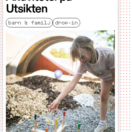
Utsikten
barn & familj
drop-in