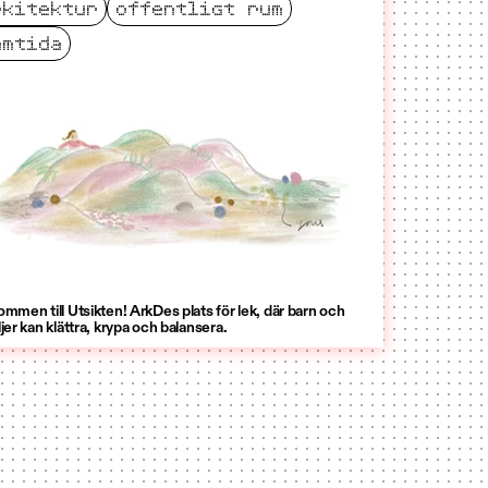
rkitektur
offentligt rum
amtida
ommen till Utsikten! ArkDes plats för lek, där barn och
ljer kan klättra, krypa och balansera.