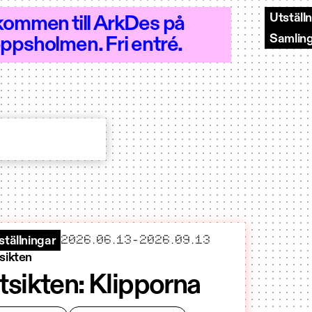
Utställ
kommen till ArkDes på
Samlin
ppsholmen. Fri entré.
–18 - Öppet 10–18
startar
slutar
2026.06.13
-
2026.09.13
ställningar
sikten
tsikten: Klipporna