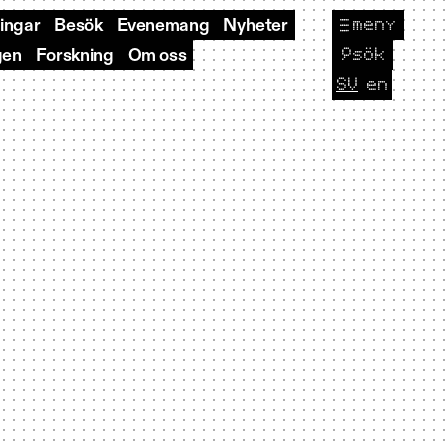
meny
ningar
Besök
Evenemang
Nyheter
🔎
sök
gen
Forskning
Om oss
SV
en
CURRENT L
Byt sp