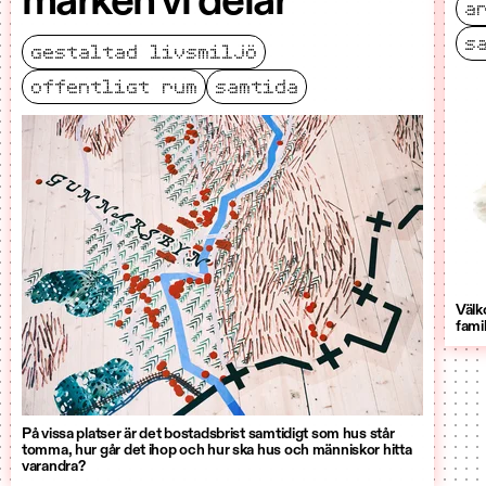
marken vi delar
a
s
gestaltad livsmiljö
offentligt rum
samtida
Välk
fami
På vissa platser är det bostadsbrist samtidigt som hus står
tomma, hur går det ihop och hur ska hus och människor hitta
varandra?