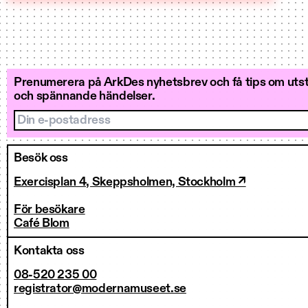
Prenumerera på ArkDes nyhetsbrev och få tips om utstä
och spännande händelser.
Din e-postadress
Besök oss
Exercisplan 4, Skeppsholmen, Stockholm ↗
För besökare
Café Blom
Kontakta oss
08-520 235 00
registrator@modernamuseet.se