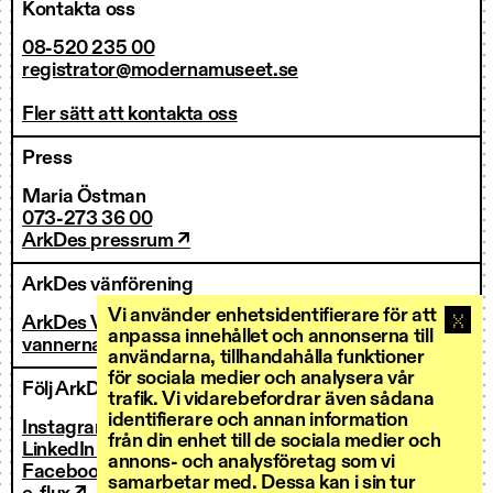
Kontakta oss
08-520 235 00
registrator@modernamuseet.se
Fler sätt att kontakta oss
Press
Maria Östman
073-273 36 00
ArkDes pressrum ↗
ArkDes vänförening
Vi använder enhetsidentifierare för att
ArkDes Vänner
anpassa innehållet och annonserna till
vannerna@arkdes.se
användarna, tillhandahålla funktioner
för sociala medier och analysera vår
Följ ArkDes
trafik. Vi vidarebefordrar även sådana
identifierare och annan information
Instagram ↗
från din enhet till de sociala medier och
LinkedIn ↗
annons- och analysföretag som vi
Facebook ↗
samarbetar med. Dessa kan i sin tur