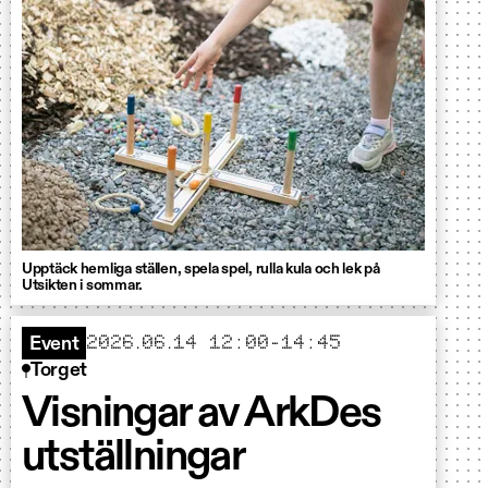
Upptäck hemliga ställen, spela spel, rulla kula och lek på
Utsikten i sommar.
2026.06.14 12:00-14:45
Event
Torget
Visningar av ArkDes
utställningar