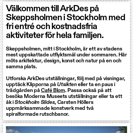
Välkommen till ArkDes på
Skeppsholmen i Stockholm med
fri entré och kostnadsfria
aktiviteter för hela familjen.
Skeppsholmen, mitt i Stockholm, är ett av stadens
mest uppskattade utflyktsmål under sommaren. Här
möts arkitektur, design, konst och natur på en och
samma plats.
Utforska ArkDes utställningar, följ med på visningar,
upptäck Klipporna på
Utsikten
eller ta en paus i
trädgården på
Café Blom
. Passa också på att
besöka Moderna Museets utställningar eller ta ett
åk i
Stockholm Slides
, Carsten Höllers
uppmärksammade konstverk med två
spiralformade rutschbanor.