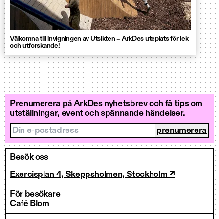
Välkomna till invigningen av Utsikten – ArkDes uteplats för lek
och utforskande!
Prenumerera på ArkDes nyhetsbrev och få tips om
utställningar, event och spännande händelser.
Din e-postadress
Besök oss
Exercisplan 4, Skeppsholmen, Stockholm ↗
För besökare
Café Blom