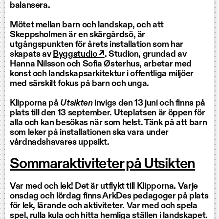
balansera.
Mötet mellan barn och landskap, och att
Skeppsholmen är en skärgårdsö, är
utgångspunkten för årets installation som har
skapats av
Byggstudio ↗
. Studion, grundad av
Hanna Nilsson och Sofia Østerhus, arbetar med
konst och landskapsarkitektur i offentliga miljöer
med särskilt fokus på barn och unga.
Klipporna på
Utsikten
invigs den 13 juni och finns på
plats till den 13 september. Uteplatsen är öppen för
alla och kan besökas när som helst. Tänk på att barn
som leker på installationen ska vara under
vårdnadshavares uppsikt.
Sommaraktiviteter på Utsikten
Var med och lek! Det är utflykt till Klipporna. Varje
onsdag och lördag finns ArkDes pedagoger på plats
för lek, lärande och aktiviteter. Var med och spela
spel, rulla kula och hitta hemliga ställen i landskapet.