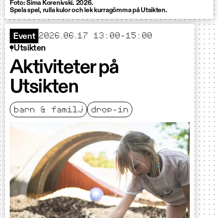
Foto: Sima Korenivski. 2026.
Spela spel, rulla kulor och lek kurragömma på Utsikten.
2026.06.17 13:00-15:00
Event
Utsikten
Aktiviteter på
Utsikten
barn & familj
drop-in