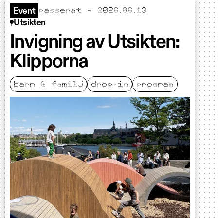
passerat – 2026.06.13
Event
Utsikten
Invigning av Utsikten:
Klipporna
barn & familj
drop-in
program