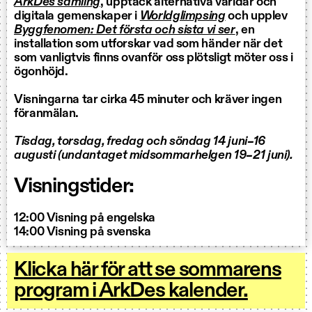
ArkDes samling
, upptäck alternativa världar och
digitala gemenskaper i
Worldglimpsing
och upplev
Byggfenomen: Det första och sista vi ser
, en
installation som utforskar vad som händer när det
som vanligtvis finns ovanför oss plötsligt möter oss i
ögonhöjd.
Visningarna tar cirka 45 minuter och kräver ingen
föranmälan.
Tisdag, torsdag, fredag och söndag 14 juni–16
augusti (undantaget midsommarhelgen 19–21 juni).
Visningstider:
12:00 Visning på engelska
14:00 Visning på svenska
Klicka här för att se sommarens
program i ArkDes kalender.