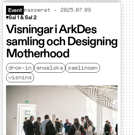
passerat - 2025.07.09
Event
Sal 1 & Sal 2
Visningar i ArkDes
samling och Designing
Motherhood
drop-in
engelska
samlingen
visning