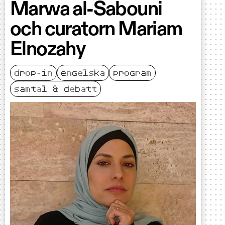
Marwa al-Sabouni
och curatorn Mariam
Elnozahy
drop-in
engelska
program
samtal & debatt