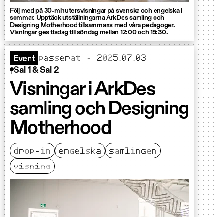
Följ med på 30-minutersvisningar på svenska och engelska i
sommar. Upptäck utställningarna ArkDes samling och
Designing Motherhood tillsammans med våra pedagoger.
Visningar ges tisdag till söndag mellan 12:00 och 15:30.
passerat - 2025.07.03
Event
Sal 1 & Sal 2
Visningar i ArkDes
samling och Designing
Motherhood
drop-in
engelska
samlingen
visning