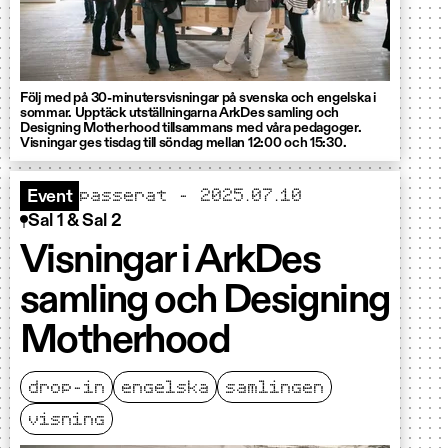
Följ med på 30-minutersvisningar på svenska och engelska i
sommar. Upptäck utställningarna ArkDes samling och
Designing Motherhood tillsammans med våra pedagoger.
Visningar ges tisdag till söndag mellan 12:00 och 15:30.
passerat - 2025.07.10
Event
Sal 1 & Sal 2
Visningar i ArkDes
samling och Designing
Motherhood
drop-in
engelska
samlingen
visning