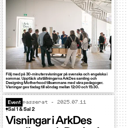
Följ med på 30-minutersvisningar på svenska och engelska i
sommar. Upptäck utställningarna ArkDes samling och
Designing Motherhood tillsammans med våra pedagoger.
Visningar ges tisdag till söndag mellan 12:00 och 15:30.
passerat - 2025.07.11
Event
Sal 1 & Sal 2
Visningar i ArkDes