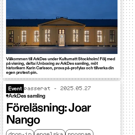
Välkommen till ArkDes under Kulturnatt Stockholm! Följ med
på visning, delta i Unboxing av ArkDes samling, möt
historikern Karin Carlsson, prova på-profylax och tillverka din
egen protest-pin.
passerat - 2025.05.27
Event
ArkDes samling
Föreläsning: Joar
Nango
drop-in
engelska
program