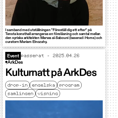
I samband med utställningen "Föreställ dig ett efter" på
Tensta konsthall arrangeras en föreläsning och samtal mellan
den syriska arkitekten Marwa al-Sabouni (baserad i Homs) och
curatorn Mariam Elnozahy.
passerat - 2025.04.26
Event
ArkDes
Kulturnatt på ArkDes
drop-in
engelska
program
samlingen
visning