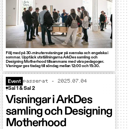
Följ med på 30-minutersvisningar på svenska och engelska i
sommar. Upptäck utställningarna ArkDes samling och
Designing Motherhood tillsammans med våra pedagoger.
Visningar ges tisdag till söndag mellan 12:00 och 15:30.
passerat - 2025.07.04
Event
Sal 1 & Sal 2
Visningar i ArkDes
samling och Designing
Motherhood