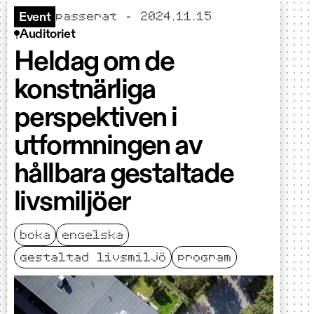
passerat - 2024.11.15
Event
Auditoriet
Heldag om de
konstnärliga
perspektiven i
utformningen av
hållbara gestaltade
livsmiljöer
boka
engelska
gestaltad livsmiljö
program