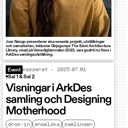
Joar Nango presenterar sina senaste projekt, utställningar
och samarbeten, inklusive Girjegumpi: The Sámi Architecture
Library, visad på Venedigbiennalen 2023, vars goahti nu finns i
ArkDes samlingsutställning.
passerat - 2025.07.01
Event
Sal 1 & Sal 2
Visningar i ArkDes
samling och Designing
Motherhood
drop-in
engelska
samlingen