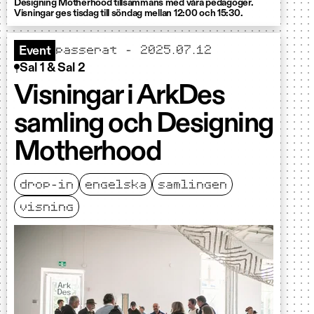
Designing Motherhood tillsammans med våra pedagoger.
Visningar ges tisdag till söndag mellan 12:00 och 15:30.
passerat - 2025.07.12
Event
Sal 1 & Sal 2
Visningar i ArkDes
samling och Designing
Motherhood
drop-in
engelska
samlingen
visning