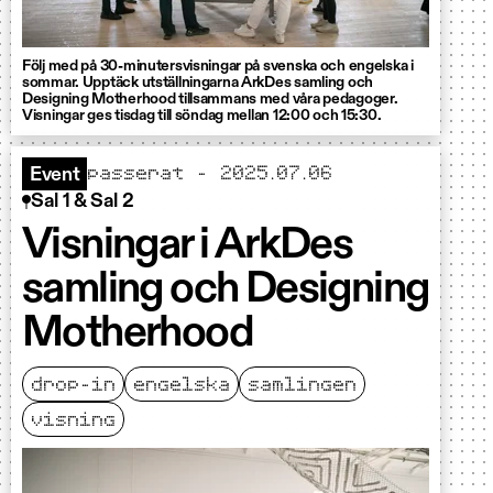
Följ med på 30-minutersvisningar på svenska och engelska i
sommar. Upptäck utställningarna ArkDes samling och
Designing Motherhood tillsammans med våra pedagoger.
Visningar ges tisdag till söndag mellan 12:00 och 15:30.
passerat - 2025.07.06
Event
Sal 1 & Sal 2
Visningar i ArkDes
samling och Designing
Motherhood
drop-in
engelska
samlingen
visning