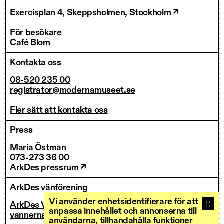
Exercisplan 4, Skeppsholmen, Stockholm ↗
För besökare
Café Blom
Kontakta oss
08-520 235 00
registrator@modernamuseet.se
Fler sätt att kontakta oss
Press
Maria Östman
073-273 36 00
ArkDes pressrum ↗
ArkDes vänförening
Vi använder enhetsidentifierare för att
ArkDes Vänner
anpassa innehållet och annonserna till
vannerna@arkdes.se
användarna, tillhandahålla funktioner