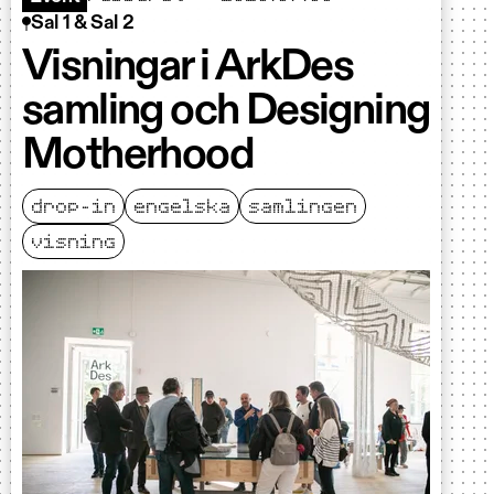
Sal 1 & Sal 2
Visningar i ArkDes
samling och Designing
Motherhood
drop-in
engelska
samlingen
visning