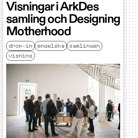
Visningar i ArkDes
samling och Designing
Motherhood
drop-in
engelska
samlingen
visning