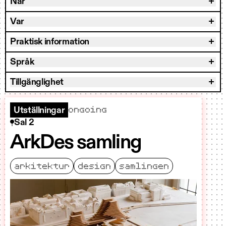
När
Var
Praktisk information
Språk
Tillgänglighet
ongoing
Utställningar
Sal 2
ArkDes samling
arkitektur
design
samlingen