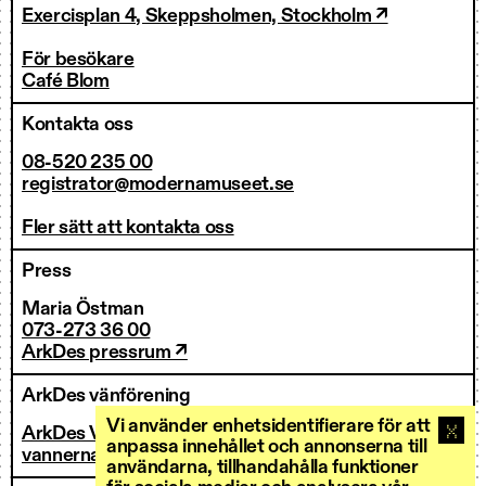
Exercisplan 4, Skeppsholmen, Stockholm ↗
För besökare
Café Blom
Kontakta oss
08-520 235 00
registrator@modernamuseet.se
Fler sätt att kontakta oss
Press
Maria Östman
073-273 36 00
ArkDes pressrum ↗
ArkDes vänförening
Vi använder enhetsidentifierare för att
ArkDes Vänner
anpassa innehållet och annonserna till
vannerna@arkdes.se
användarna, tillhandahålla funktioner