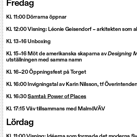
Fredag
Kl. 11:00 Dörrarna öppnar
Kl. 12:00 Visning: Léonie Geisendorf – arkitekten som a
Kl. 13–16 Unboxing
Kl. 15–16 Möt de amerikanska skaparna av
Designing 
utställningen med samma namn
Kl. 16–20 Öppningsfest på Torget
Kl. 16:00 Invigningstal av Karin Nilsson, tf Överintende
Kl. 16:30
Samtal: Power of Places
Kl. 17:15 Väv tillsammans med MalmöVÄV
Lördag
Kl. 11:00 Visning: Idéerna som formade det moderna S