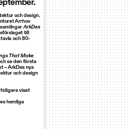
september.
itektur och design.
ontoret Arrhov
ursamlingar
ArkDes
förslaget till
tavla och 80-
ings That Make
och se den första
et – ArkDes nya
tektur och design
tidigare visat
a
es hemliga