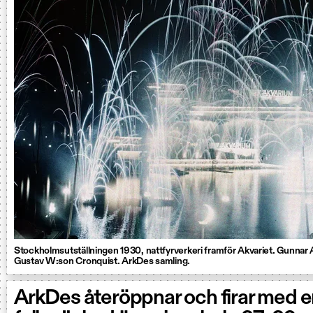
Stockholmsutställningen 1930, nattfyrverkeri framför Akvariet. Gunnar 
Gustav W:son Cronquist. ArkDes samling.
ArkDes återöppnar och firar med 