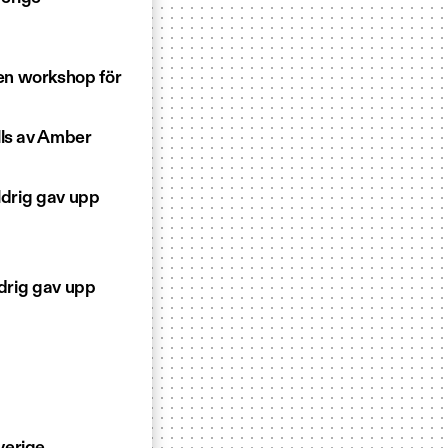
en workshop för
lls av Amber
ldrig gav upp
ldrig gav upp