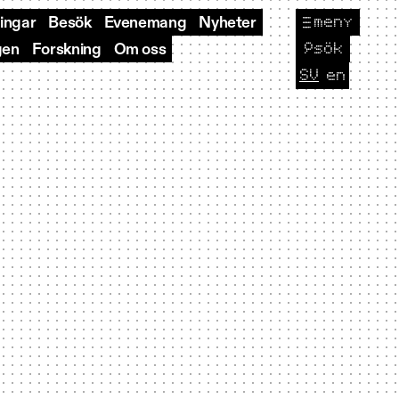
meny
ningar
Besök
Evenemang
Nyheter
🔎
sök
gen
Forskning
Om oss
SV
en
CURRENT L
Byt sp