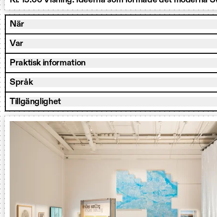
Kl. 15:00 Visning: Idéerna som formade det moderna S
När
Var
Praktisk information
Språk
Tillgänglighet