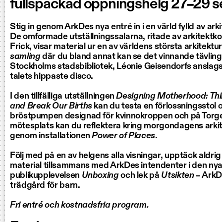
fullspäckad öppningshelg 27–29 
Stig in genom ArkDes nya entré in i en värld fylld av ark
De omformade utställningssalarna, ritade av arkitektk
Frick, visar material ur en av världens största arkitekt
samling
­ där du bland annat kan se det vinnande tävlings
Stockholms stadsbibliotek, Léonie Geisendorfs anslags
talets hippaste disco.
I den tillfälliga utställningen
Designing Motherhood: Th
and Break Our Births
kan du testa en förlossningsstol 
bröstpumpen designad för kvinnokroppen och på Torg
mötesplats kan du reflektera kring morgondagens arki
genom installationen
Power of Places
.
Följ med på en av helgens alla visningar, upptäck aldrig 
material tillsammans med ArkDes intendenter i den ny
publikupplevelsen
Unboxing
och lek på
Utsikten
– ArkD
trädgård för barn.
Fri entré och kostnadsfria program.