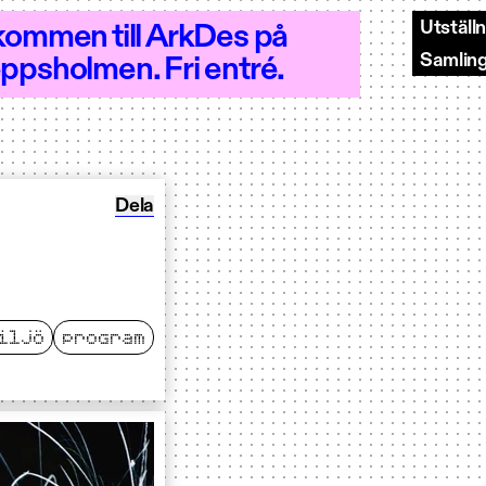
Utställ
kommen till ArkDes på
Samlin
ppsholmen. Fri entré.
et 10–18 - Öppet 10–18
Dela Öppningshelg
Dela
iljö
program