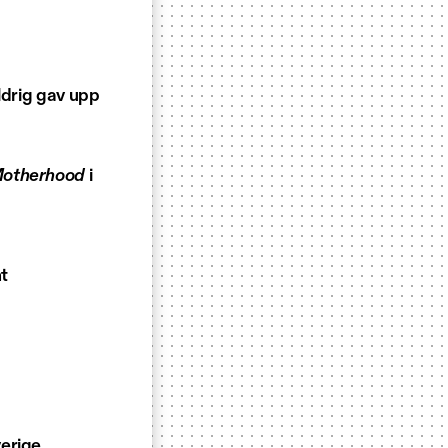
ldrig gav upp
Motherhood
i
nt
verige