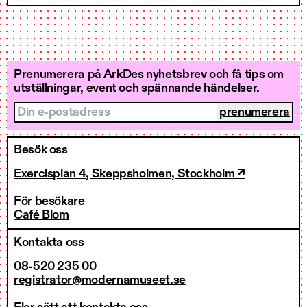
Prenumerera på ArkDes nyhetsbrev och få tips om
utställningar, event och spännande händelser.
Din e-postadress
Besök oss
Exercisplan 4, Skeppsholmen, Stockholm ↗
För besökare
Café Blom
Kontakta oss
08-520 235 00
registrator@modernamuseet.se