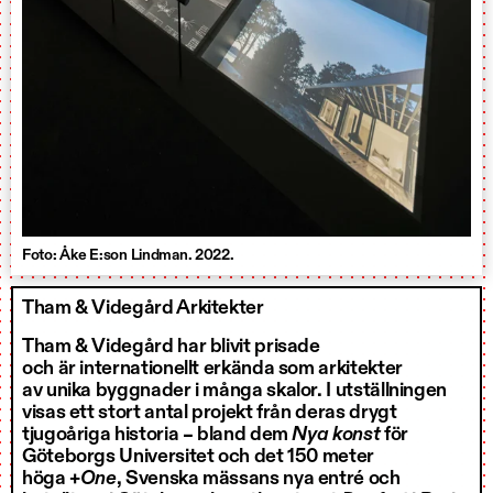
Foto: Åke E:son Lindman. 2022.
Tham & Videgård Arkitekter
Tham & Videgård har blivit prisade
och är internationellt erkända som arkitekter
av unika byggnader i många skalor. I utställningen
visas ett stort antal projekt från deras drygt
tjugoåriga historia – bland dem
Nya konst
för
Göteborgs Universitet och det 150 meter
höga
+One
, Svenska mässans nya entré och