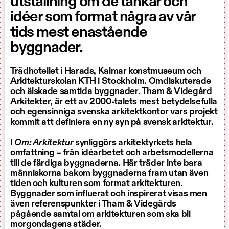
utställning om de tankar och
idéer som format några av vår
tids mest enastående
byggnader.
Trädhotellet i Harads, Kalmar konstmuseum och
Arkitekturskolan KTH i Stockholm. Omdiskuterade
och älskade samtida byggnader. Tham & Videgård
Arkitekter, är ett av 2000-talets mest betydelsefulla
och egensinniga svenska arkitektkontor vars projekt
kommit att definiera en ny syn på svensk arkitektur.
I
Om: Arkitektur
synliggörs arkitektyrkets hela
omfattning – från idéarbetet och arbetsmodellerna
till de färdiga byggnaderna. Här träder inte bara
människorna bakom byggnaderna fram utan även
tiden och kulturen som format arkitekturen.
Byggnader som influerat och inspirerat visas men
även referenspunkter i Tham & Videgårds
pågående samtal om arkitekturen som ska bli
morgondagens städer.