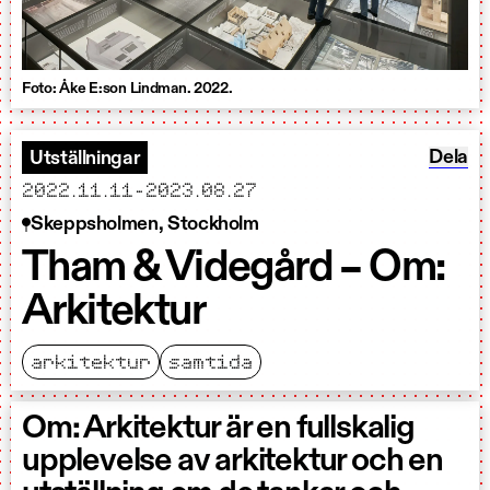
Foto: Åke E:son Lindman. 2022.
Dela T
Dela
Utställningar
startar
slutar
2022.11.11
-
2023.08.27
Skeppsholmen, Stockholm
Tham & Videgård – Om:
Arkitektur
arkitektur
samtida
Om: Arkitektur är en fullskalig
upplevelse av arkitektur och en