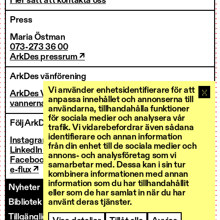
Fler sätt att kontakta oss
Press
Maria Östman
073-273 36 00
ArkDes pressrum ↗
ArkDes vänförening
Vi använder enhetsidentifierare för att
ArkDes Vänner
anpassa innehållet och annonserna till
vannerna@arkdes.se
användarna, tillhandahålla funktioner
för sociala medier och analysera vår
Följ ArkDes
trafik. Vi vidarebefordrar även sådana
identifierare och annan information
Instagram ↗
från din enhet till de sociala medier och
LinkedIn ↗
annons- och analysföretag som vi
Facebook ↗
samarbetar med. Dessa kan i sin tur
e-flux ↗
kombinera informationen med annan
information som du har tillhandahållit
Nyheter
Kontakt
Personal
Fakturering
eller som de har samlat in när du har
använt deras tjänster.
Bibliotek och forskarservice
Utlysningar
Tillgänglighet