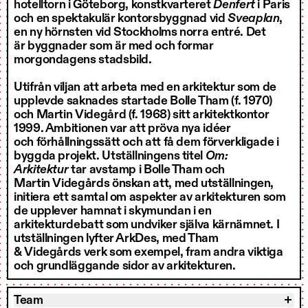
hotelltorn i Göteborg, konstkvarteret
Denfert
i Paris
och en spektakulär kontorsbyggnad vid
Sveaplan
,
en ny hörnsten vid Stockholms norra entré. Det
är byggnader som är med och formar
morgondagens stadsbild.
Utifrån viljan att arbeta med en arkitektur som de
upplevde saknades startade Bolle Tham (f. 1970)
och Martin Videgård (f. 1968) sitt arkitektkontor
1999. Ambitionen var att pröva nya idéer
och förhållningssätt och att få dem förverkligade i
byggda projekt. Utställningens titel
Om:
Arkitektur
tar avstamp i Bolle Tham och
Martin Videgårds önskan att, med utställningen,
initiera ett samtal om aspekter av arkitekturen som
de upplever hamnat i skymundan i en
arkitekturdebatt som undviker själva kärnämnet. I
utställningen lyfter ArkDes, med Tham
& Videgårds verk som exempel, fram andra viktiga
och grundläggande sidor av arkitekturen.
Team