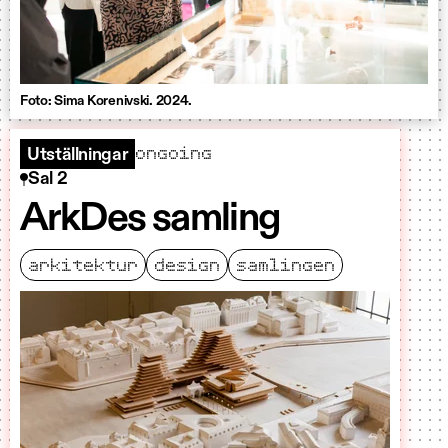
Foto: Sima Korenivski. 2024.
ongoing
Utställningar
Sal 2
ArkDes samling
arkitektur
design
samlingen