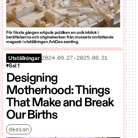
För första gången erbjuds publiken en unik inblick i
berättelserna och originalverken från museets omfattande
magasin i utställningen ArkDes samling.
startar
slutar
2024.09.27
–
2025.08.31
Utställningar
Sal 1
Designing
Motherhood: Things
That Make and Break
Our Births
design