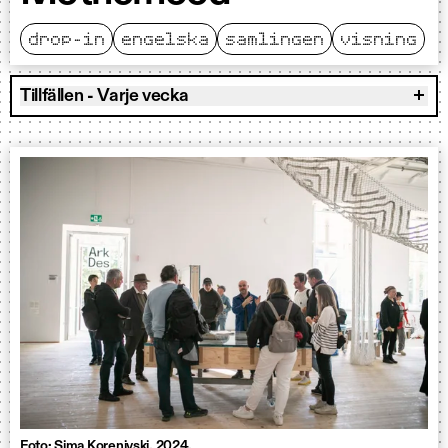
drop-in
engelska
samlingen
visning
Tillfällen - Varje vecka
Foto: Sima Korenivski. 2024.