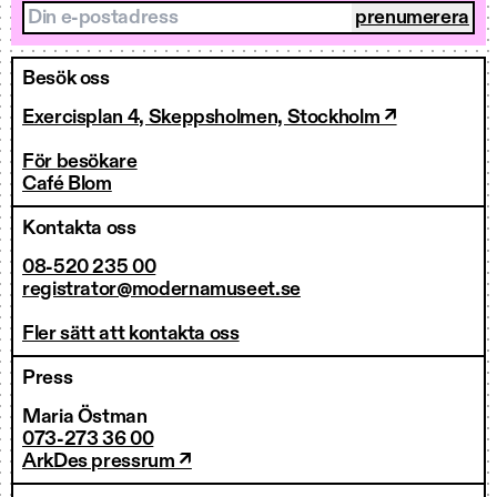
Din e-postadress
Besök oss
Exercisplan 4, Skeppsholmen, Stockholm ↗
För besökare
Café Blom
Kontakta oss
08-520 235 00
registrator@modernamuseet.se
Fler sätt att kontakta oss
Press
Maria Östman
073-273 36 00
ArkDes pressrum ↗