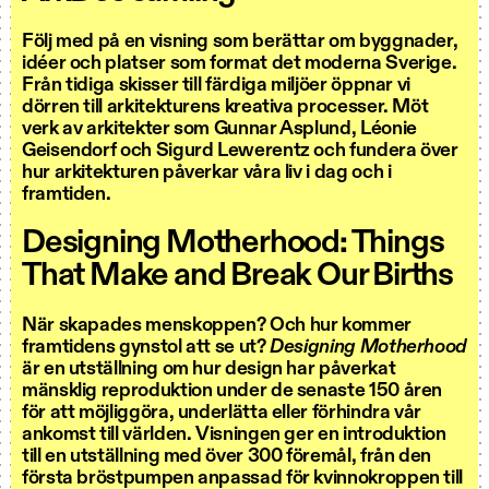
Följ med på en visning som berättar om byggnader,
idéer och platser som format det moderna Sverige.
Från tidiga skisser till färdiga miljöer öppnar vi
dörren till arkitekturens kreativa processer. Möt
verk av arkitekter som Gunnar Asplund, Léonie
Geisendorf och Sigurd Lewerentz och fundera över
hur arkitekturen påverkar våra liv i dag och i
framtiden.
Designing Motherhood: Things
That Make and Break Our Births
När skapades menskoppen? Och hur kommer
framtidens gynstol att se ut?
Designing Motherhood
är en utställning om hur design har påverkat
mänsklig reproduktion under de senaste 150 åren
för att möjliggöra, underlätta eller förhindra vår
ankomst till världen. Visningen ger en introduktion
till en utställning med över 300 föremål, från den
första bröstpumpen anpassad för kvinnokroppen till