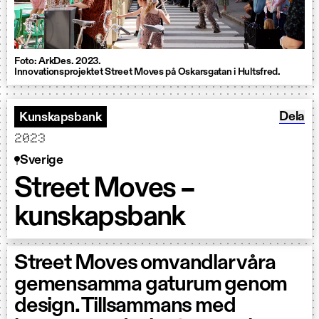
Foto: ArkDes. 2023.
Innovationsprojektet Street Moves på Oskarsgatan i Hultsfred.
Dela S
Dela
Kunskapsbank
2023
Sverige
Street Moves –
kunskapsbank
Street Moves omvandlar våra
gemensamma gaturum genom
design. Tillsammans med