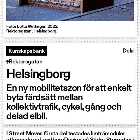
Foto: Lotta Wittinger. 2022.
Rektorsgatan, Helsingborg.
Dela H
Dela
Kunskapsbank
Rektorsgatan
Helsingborg
En ny mobilitetszon för att enkelt
byta färdsätt mellan
kollektivtrafik, cykel, gång och
delad elbil.
I Street Moves första del testades limträmoduler