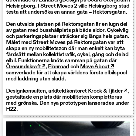
utformade av LundbergDesign på Södra Storgatan i
Helsingborg. I Street Moves 2 ville Helsingborg stad
testa att undersöka en annan gata – Rektorsgatan.
Den utvalda platsen på Rektorsgatan är en lugn del
av gatan med busshållplats på båda sidor. Cykelväg
och parkeringsplatser sträcker sig längs hela gatan.
Målet med Street Moves på Rektorsgatan var att
skapa en ny mobilitetszon där man enkelt kan byta
färdsätt mellan kollektivtrafik, cykel, gång och delad
elbil. Funktionerna knöts samman på gatan där
Öresundskraft ↗
,
Elonroad
och
Move About ↗
samverkade för att skapa världens första elbilspool
med laddning utan sladd.
Designkonsulten, arkitektkontoret
Krook & Tjäder ↗
,
gestaltade en plats där mobiliteten kompletteras
med grönska. Den nya prototypen lanserades under
H22.