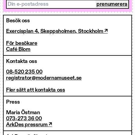
Din e-postadress
Besök oss
Exercisplan 4, Skeppsholmen, Stockholm ↗
För besökare
Café Blom
Kontakta oss
08-520 235 00
registrator@modernamuseet.se
Fler sätt att kontakta oss
Press
Maria Östman
073-273 36 00
ArkDes pressrum ↗