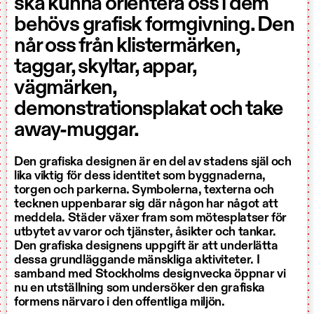
ska kunna orientera oss i dem
behövs grafisk formgivning. Den
når oss från klistermärken,
taggar, skyltar, appar,
vägmärken,
demonstrationsplakat och take
away-muggar.
Den grafiska designen är en del av stadens själ och
lika viktig för dess identitet som byggnaderna,
torgen och parkerna. Symbolerna, texterna och
tecknen uppenbarar sig där någon har något att
meddela. Städer växer fram som mötesplatser för
utbytet av varor och tjänster, åsikter och tankar.
Den grafiska designens uppgift är att underlätta
dessa grundläggande mänskliga aktiviteter. I
samband med Stockholms designvecka öppnar vi
nu en utställning som undersöker den grafiska
formens närvaro i den offentliga miljön.