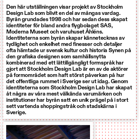
Den här utställningen visar projekt av Stockholm
Design Lab som blivit en del av mångas vardag.
Byrån grundades 1998 och har sedan dess skapat
identiteter för bland andra flygbolaget SAS,
Moderna Museet och varuhuset Åhléns.
Identiteterna som byrån skapar kännetecknas av
tydlighet och enkelhet med finesser och detaljer
ofta hämtade ur svensk kultur och historia Synen på
den grafiska designen som samhällsnytta
kombinerad med ett lättillgängligt formspråk har
gjort att Stockholm Design Lab är en av de aktörer
på formområdet som haft störst påverkan på hur
det offentliga rummet i Sverige ser ut idag. Genom
identiteterna som Stockholm Design Lab har skapat
åt några av våra mest välkända varumärken och
institutioner har byrån satt en unik prägel på i stort
sett vartenda shoppingstråk och stadskärna i
Sverige.