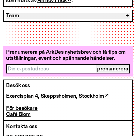
som ritats av
Arrhov Frick ↗
.
Team
Prenumerera på ArkDes nyhetsbrev och få tips om
utställningar, event och spännande händelser.
Din e-postadress
Besök oss
Exercisplan 4, Skeppsholmen, Stockholm ↗
För besökare
Café Blom
Kontakta oss