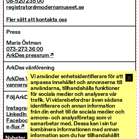
08-520 235 00
registrator@modernamuseet.se
Fler sätt att kontakta oss
Press
Maria Östman
073-273 36 00
ArkDes pressrum ↗
ArkDes vänförening
Vi använder enhetsidentifierare för att
ArkDes Vänner
anpassa innehållet och annonserna till
vannerna@arkdes.se
användarna, tillhandahålla funktioner
för sociala medier och analysera vår
Följ ArkDes
trafik. Vi vidarebefordrar även sådana
identifierare och annan information
Instagram ↗
från din enhet till de sociala medier och
LinkedIn ↗
annons- och analysföretag som vi
Facebook ↗
samarbetar med. Dessa kan i sin tur
e-flux ↗
kombinera informationen med annan
information som du har tillhandahållit
Nyheter
Kontakt
Personal
Fakturering