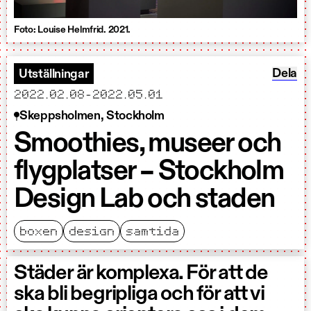
Foto: Louise Helmfrid. 2021.
Dela S
Dela
Utställningar
startar
slutar
2022.02.08
-
2022.05.01
Skeppsholmen, Stockholm
Smoothies, museer och
flygplatser – Stockholm
Design Lab och staden
boxen
design
samtida
Städer är komplexa. För att de
ska bli begripliga och för att vi