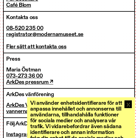
Café Blom
Kontakta oss
08-520 235 00
registrator@modernamuseet.se
Fler sätt att kontakta oss
Press
Maria Östman
073-273 36 00
ArkDes pressrum ↗
ArkDes vänförening
Vi använder enhetsidentifierare för att
ArkDes Vänner
anpassa innehållet och annonserna till
vannerna@arkdes.se
användarna, tillhandahålla funktioner
för sociala medier och analysera vår
Följ ArkDes
trafik. Vi vidarebefordrar även sådana
identifierare och annan information
Instagram ↗