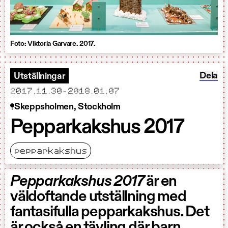
Foto: Viktoria Garvare. 2017.
Dela P
Dela
Utställningar
startar
slutar
2017.11.30
-
2018.01.07
Skeppsholmen, Stockholm
Pepparkakshus 2017
pepparkakshus
Pepparkakshus 2017
är en
väldoftande utställning med
fantasifulla pepparkakshus. Det
är också en tävling där barn,