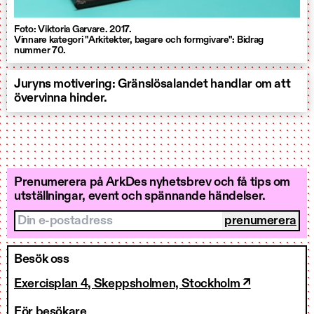
Foto: Viktoria Garvare. 2017.
Vinnare kategori "Arkitekter, bagare och formgivare": Bidrag
nummer 70.
Juryns motivering: Gränslösalandet handlar om att
övervinna hinder.
Prenumerera på ArkDes nyhetsbrev och få tips om
utställningar, event och spännande händelser.
Din e-postadress
Besök oss
Exercisplan 4, Skeppsholmen, Stockholm ↗
För besökare