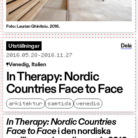
Foto: Laurian Ghinitoiu. 2016.
Dela In
Dela
Utställningar
startar
slutar
2016.05.28
-
2016.11.27
Venedig, Italien
In Therapy: Nordic
Countries Face to Face
arkitektur
samtida
venedig
In Therapy: Nordic Countries
Face to Face
i den nordiska