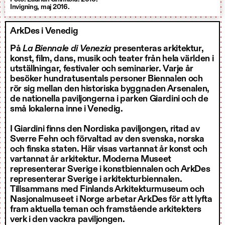
Invigning, maj 2016.
ArkDes i Venedig
På
La Biennale di Venezia
presenteras arkitektur,
konst, film, dans, musik och teater från hela världen i
utställningar, festivaler och seminarier. Varje år
besöker hundratusentals personer Biennalen och
rör sig mellan den historiska byggnaden Arsenalen,
de nationella paviljongerna i parken Giardini och de
små lokalerna inne i Venedig.
I Giardini finns den Nordiska paviljongen, ritad av
Sverre Fehn och förvaltad av den svenska, norska
och finska staten. Här visas vartannat år konst och
vartannat år arkitektur. Moderna Museet
representerar Sverige i konstbiennalen och ArkDes
representerar Sverige i arkitekturbiennalen.
Tillsammans med Finlands Arkitekturmuseum och
Nasjonalmuseet i Norge arbetar ArkDes för att lyfta
fram aktuella teman och framstående arkitekters
verk i den vackra paviljongen.