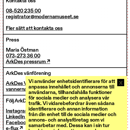
Kontakta oss
08-520 235 00
registrator@modernamuseet.se
Fler sätt att kontakta oss
Press
Maria Östman
073-273 36 00
ArkDes pressrum ↗
ArkDes vänförening
Vi använder enhetsidentifierare för att
ArkDes Vänner
anpassa innehållet och annonserna till
vannerna@arkdes.se
användarna, tillhandahålla funktioner
för sociala medier och analysera vår
Följ ArkDes
trafik. Vi vidarebefordrar även sådana
identifierare och annan information
Instagram ↗
från din enhet till de sociala medier och
LinkedIn ↗
annons- och analysföretag som vi
Facebook ↗
samarbetar med. Dessa kan i sin tur
e-flux ↗