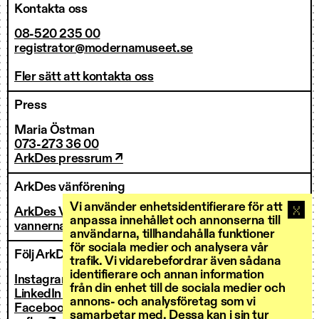
Kontakta oss
08-520 235 00
registrator@modernamuseet.se
Fler sätt att kontakta oss
Press
Maria Östman
073-273 36 00
ArkDes pressrum ↗
ArkDes vänförening
Vi använder enhetsidentifierare för att
ArkDes Vänner
anpassa innehållet och annonserna till
vannerna@arkdes.se
användarna, tillhandahålla funktioner
för sociala medier och analysera vår
Följ ArkDes
trafik. Vi vidarebefordrar även sådana
identifierare och annan information
Instagram ↗
från din enhet till de sociala medier och
LinkedIn ↗
annons- och analysföretag som vi
Facebook ↗
samarbetar med. Dessa kan i sin tur