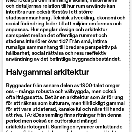
Med fokus på den mänskliga skalan, materialens
och detaljernas relation till hur rum används kan
interiöra rum också förstås i ett större
stadssammanhang. Teknisk utveckling, ekonomi och
social förändring leder till att miljöer omformas och
anpassas. Hur speglar design och arkitektur
samspelet mellan det offentliga rummet och
stadens interiörer över tid? Från små, intima
rumsliga sammanhang till bredare perspektiv på
hållbarhet, social rättvisa och resurseffektiv
användning av det befintliga byggnadsbeståndet.
Halvgammal arkitektur
Byggnader från senare delen av 1900-talet omger
oss – många robusta och välbyggda, men också
ofta ifrågasatta. Det är en arkitektur som är för ung
för att räknas som kulturarv, men tillräckligt gammal
för att vara utdaterad, kanske ful och nära till hands
att riva. I ArkDes samling finns ritningar från denna
period men också en outforskad mängd
arkitekturfotografi. Samlingen rymmer omfattande