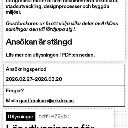
fotografiskt material som dokumenterar arkitektur,
stadsutveckling, designprocesser och byggda
miljöer.
Gästforskaren är fri att välja vilka delar av ArkDes
samlingar den vill fördjupa sig i.
Ansökan är stängd
Läs mer om utlysningen i PDF:en nedan.
Ansökningsperiod
2026.02.27–2026.03.20
Frågor?
Maila
gastforskare@arkdes.se
.pdf(479kb)
Utlysningar