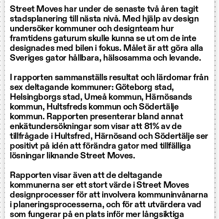
Street Moves har under de senaste två åren tagit
stadsplanering till nästa nivå. Med hjälp av design
undersöker kommuner och designteam hur
framtidens gaturum skulle kunna se ut om de inte
designades med bilen i fokus. Målet är att göra alla
Sveriges gator hållbara, hälsosamma och levande.
I rapporten sammanställs resultat och lärdomar från
sex deltagande kommuner: Göteborg stad,
Helsingborgs stad, Umeå kommun, Härnösands
kommun, Hultsfreds kommun och Södertälje
kommun. Rapporten presenterar bland annat
enkätundersökningar som visar att 81% av de
tillfrågade i Hultsfred, Härnösand och Södertälje ser
positivt på idén att förändra gator med tillfälliga
lösningar liknande Street Moves.
Rapporten visar även att de deltagande
kommunerna ser ett stort värde i Street Moves
designprocesser för att involvera kommuninvånarna
i planeringsprocesserna, och för att utvärdera vad
som fungerar på en plats inför mer långsiktiga