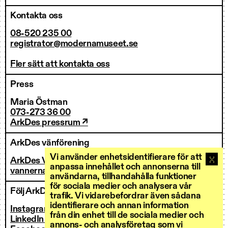
Kontakta oss
08-520 235 00
registrator@modernamuseet.se
Fler sätt att kontakta oss
Press
Maria Östman
073-273 36 00
ArkDes pressrum ↗
ArkDes vänförening
Vi använder enhetsidentifierare för att
ArkDes Vänner
anpassa innehållet och annonserna till
vannerna@arkdes.se
användarna, tillhandahålla funktioner
för sociala medier och analysera vår
Följ ArkDes
trafik. Vi vidarebefordrar även sådana
identifierare och annan information
Instagram ↗
från din enhet till de sociala medier och
LinkedIn ↗
annons- och analysföretag som vi