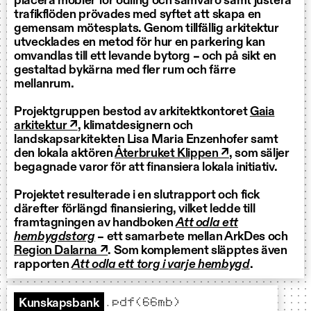
placera möbler för odling och samvaro samt justera
trafikflöden prövades med syftet att skapa en
gemensam mötesplats. Genom tillfällig arkitektur
utvecklades en metod för hur en parkering kan
omvandlas till ett levande bytorg – och på sikt en
gestaltad bykärna med fler rum och färre
mellanrum.
Projektgruppen bestod av arkitektkontoret
Gaia
arkitektur ↗
, klimatdesignern och
landskapsarkitekten Lisa Maria Enzenhofer samt
den lokala aktören
Återbruket Klippen ↗
, som säljer
begagnade varor för att finansiera lokala initiativ.
Projektet resulterade i en slutrapport och fick
därefter förlängd finansiering, vilket ledde till
framtagningen av handboken
Att odla ett
hembygdstorg
– ett samarbete mellan ArkDes och
Region Dalarna ↗
. Som komplement släpptes även
rapporten
Att odla ett torg i varje hembygd
.
.pdf(66mb)
Kunskapsbank