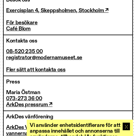
Besök oss
Exercisplan 4, Skeppsholmen, Stockholm ↗
För besökare
Café Blom
Kontakta oss
08-520 235 00
registrator@modernamuseet.se
Fler sätt att kontakta oss
Press
Maria Östman
073-273 36 00
ArkDes pressrum ↗
ArkDes vänförening
Vi använder enhetsidentifierare för att
ArkDes Vänner
anpassa innehållet och annonserna till
vannerna@arkdes.se