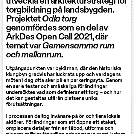
utveckla en arkitekturstrategi för
torgbildning på landsbygden.
Projektet
Odla torg
genomfördes som en del av
ArkDes Open Call 2021, där
temat var
Gemensamma rum
och mellanrum
.
Utgångspunkten var bykärnan, där den historiska
klungbyn gradvis har luckrats upp och vardagens
möten i dag ofta sker på en parkeringsyta. Genom
en serie tester och småskaliga förändringar
undersöktes vad som definierar ett torg – och hur
det kan gestaltas utifrån platsens unika
förutsättningar.
I processen deltog invånare på ön och flera lokala
aktörer. Förändringar som att öppna ett staket,
omplacera detaljer från en fäbod, utforma och