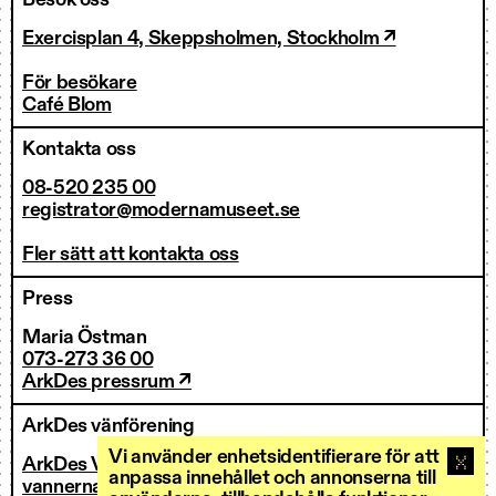
Besök oss
Exercisplan 4, Skeppsholmen, Stockholm ↗
För besökare
Café Blom
Kontakta oss
08-520 235 00
registrator@modernamuseet.se
Fler sätt att kontakta oss
Press
Maria Östman
073-273 36 00
ArkDes pressrum ↗
ArkDes vänförening
Vi använder enhetsidentifierare för att
ArkDes Vänner
anpassa innehållet och annonserna till
vannerna@arkdes.se