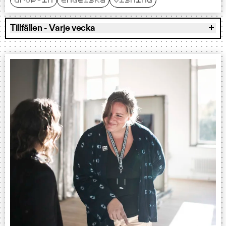
drop-in
engelska
visning
Tillfällen - Varje vecka