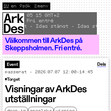
Hoppa till innehållet
SV
en
🔎
sök
meny
CURRENT LANGUAGE SVENSKA
Byt språk till English
Local time
05
:
15 GMT+2
Fri entré
 stängt - Idag stängt - Idag stängt -
Välkommen till ArkDes på
Skeppsholmen. Fri entré.
Dela Vi
Dela
Event
passerat - 2026.07.07 12:00-14:45
Torget
Visningar av ArkDes
utställningar