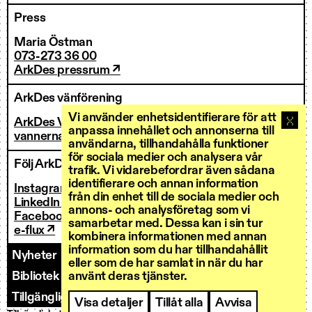
Press
Maria Östman
073-273 36 00
ArkDes pressrum ↗
ArkDes vänförening
Vi använder enhetsidentifierare för att
ArkDes Vänner
anpassa innehållet och annonserna till
vannerna@arkdes.se
användarna, tillhandahålla funktioner
för sociala medier och analysera vår
Följ ArkDes
trafik. Vi vidarebefordrar även sådana
identifierare och annan information
Instagram ↗
från din enhet till de sociala medier och
LinkedIn ↗
annons- och analysföretag som vi
Facebook ↗
samarbetar med. Dessa kan i sin tur
e-flux ↗
kombinera informationen med annan
information som du har tillhandahållit
Nyheter
Kontakt
Personal
Fakturering
eller som de har samlat in när du har
Bibliotek och forskarservice
Utlysningar
använt deras tjänster.
Tillgänglighet
Visa detaljer
Tillåt alla
Avvisa