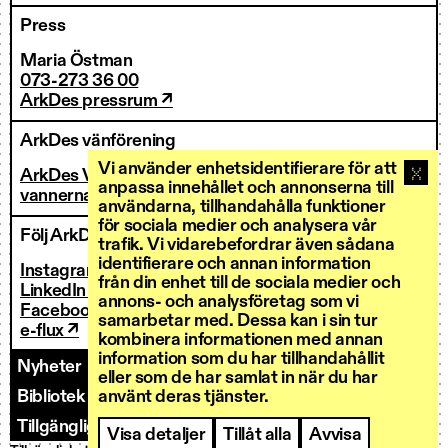
Press
Maria Östman
073-273 36 00
ArkDes pressrum ↗
ArkDes vänförening
Vi använder enhetsidentifierare för att
ArkDes Vänner
anpassa innehållet och annonserna till
vannerna@arkdes.se
användarna, tillhandahålla funktioner
för sociala medier och analysera vår
Följ ArkDes
trafik. Vi vidarebefordrar även sådana
identifierare och annan information
Instagram ↗
från din enhet till de sociala medier och
LinkedIn ↗
annons- och analysföretag som vi
Facebook ↗
samarbetar med. Dessa kan i sin tur
e-flux ↗
kombinera informationen med annan
information som du har tillhandahållit
Nyheter
Kontakt
Personal
Fakturering
eller som de har samlat in när du har
Bibliotek och forskarservice
Utlysningar
använt deras tjänster.
Tillgänglighet
Visa detaljer
Tillåt alla
Avvisa