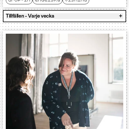
drop-in
engelska
visning
Tillfällen - Varje vecka