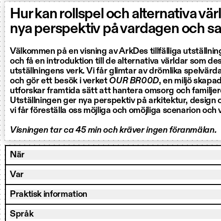
Hur kan rollspel och alternativa vär
nya perspektiv på vardagen och s
Välkommen på en visning av ArkDes tillfälliga utställni
och få en introduktion till de alternativa världar som des
utställningens verk. Vi får glimtar av drömlika spelvärda
och gör ett besök i verket
OUR BR00D
, en miljö skapad
utforskar framtida sätt att hantera omsorg och familjer
Utställningen ger nya perspektiv på arkitektur, design o
vi får föreställa oss möjliga och omöjliga scenarion och 
Visningen tar ca 45 min och kräver ingen föranmälan.
När
Var
Praktisk information
Språk