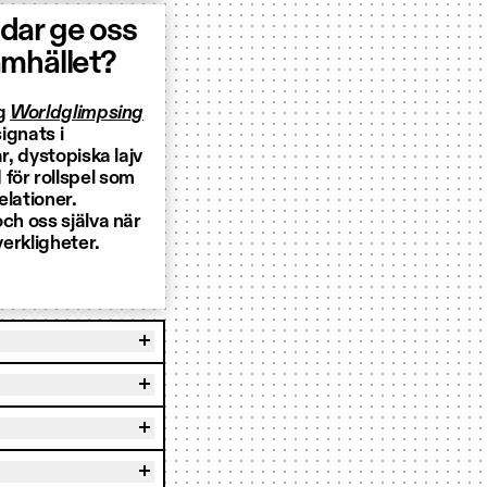
ldar ge oss
amhället?
ng
Worldglimpsing
ignats i
r, dystopiska lajv
 för rollspel som
elationer.
ch oss själva när
verkligheter.