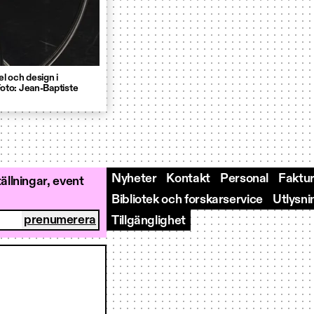
l och design i
Foto: Jean-Baptiste
Nyheter
Kontakt
Personal
Faktur
llningar, event
Bibliotek och forskarservice
Utlysni
Tillgänglighet