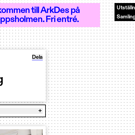
Utställ
kommen till ArkDes på
Samlin
ppsholmen. Fri entré.
 - Öppet 10–20
Dela Visning av Worldglimpsing
Dela
g