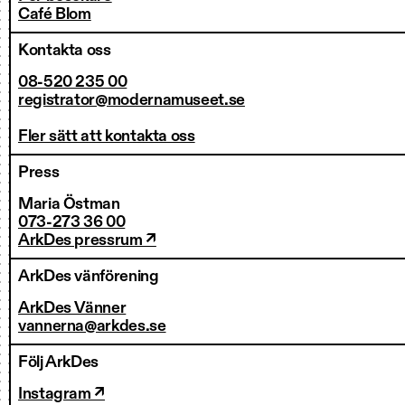
Café Blom
Kontakta oss
08-520 235 00
registrator@modernamuseet.se
Fler sätt att kontakta oss
Press
Maria Östman
073-273 36 00
ArkDes pressrum ↗
ArkDes vänförening
ArkDes Vänner
vannerna@arkdes.se
Följ ArkDes
Instagram ↗