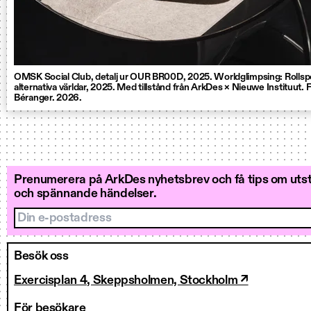
OMSK Social Club, detalj ur OUR BR00D, 2025. Worldglimpsing: Rollspe
alternativa världar, 2025. Med tillstånd från ArkDes × Nieuwe Instituut. 
Béranger. 2026.
Prenumerera på ArkDes nyhetsbrev och få tips om utstä
och spännande händelser.
Din e-postadress
Besök oss
Exercisplan 4, Skeppsholmen, Stockholm ↗
För besökare