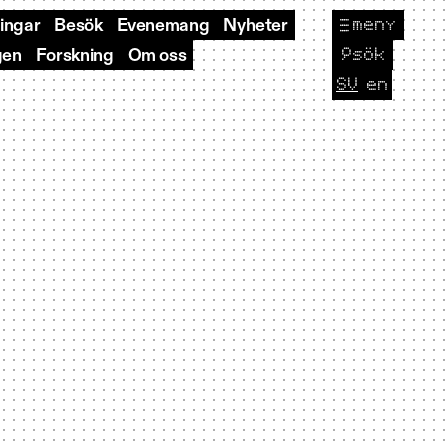
meny
ningar
Besök
Evenemang
Nyheter
🔎
sök
gen
Forskning
Om oss
SV
en
CURRENT L
Byt sp