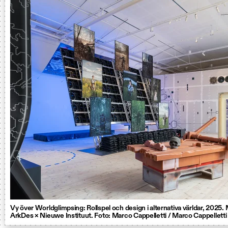
Vy över Worldglimpsing: Rollspel och design i alternativa världar, 2025. 
ArkDes × Nieuwe Instituut. Foto: Marco Cappelletti / Marco Cappelletti