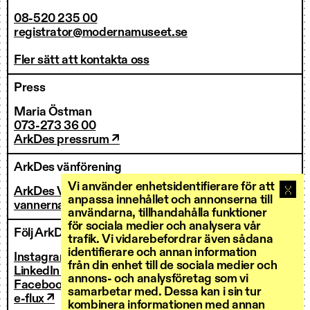
08-520 235 00
registrator@modernamuseet.se
Fler sätt att kontakta oss
Press
Maria Östman
073-273 36 00
ArkDes pressrum ↗
ArkDes vänförening
Vi använder enhetsidentifierare för att
ArkDes Vänner
anpassa innehållet och annonserna till
vannerna@arkdes.se
användarna, tillhandahålla funktioner
för sociala medier och analysera vår
Följ ArkDes
trafik. Vi vidarebefordrar även sådana
identifierare och annan information
Instagram ↗
från din enhet till de sociala medier och
LinkedIn ↗
annons- och analysföretag som vi
Facebook ↗
samarbetar med. Dessa kan i sin tur
e-flux ↗
kombinera informationen med annan