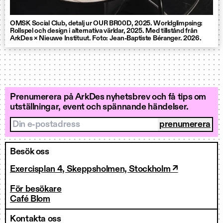
OMSK Social Club, detalj ur OUR BR00D, 2025. Worldglimpsing:
Rollspel och design i alternativa världar, 2025. Med tillstånd från
ArkDes × Nieuwe Instituut. Foto: Jean-Baptiste Béranger. 2026.
Prenumerera på ArkDes nyhetsbrev och få tips om
utställningar, event och spännande händelser.
Din e-postadress
Besök oss
Exercisplan 4, Skeppsholmen, Stockholm ↗
För besökare
Café Blom
Kontakta oss