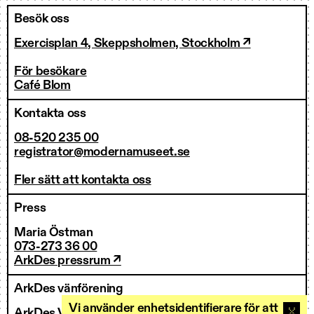
Besök oss
Exercisplan 4, Skeppsholmen, Stockholm ↗
För besökare
Café Blom
Kontakta oss
08-520 235 00
registrator@modernamuseet.se
Fler sätt att kontakta oss
Press
Maria Östman
073-273 36 00
ArkDes pressrum ↗
ArkDes vänförening
Vi använder enhetsidentifierare för att
ArkDes Vänner