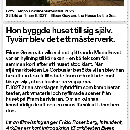
Foto: Tempo Dokumentärfestival. 2025.
Stillbild ur filmen E.1027 – Eileen Gray and the House by the Sea.
Hon byggde huset till sig själv.
Tyvärr blev det ett mästerverk.
Eileen Grays vita villa vid det glittrande Medelhavet
var en hyllning till kärleken – en kärlek som föll
samman kort efter att huset stod klart. När
stjärnarkitekten Le Corbusier besökte villan blev han
besatt av dess fulländade form och målade, mot
Grays vilja, stora fresker på väggarna.
E.1027 är en storslagen hybridfilm som kombinerar
teater, arkivmaterial och nyfilmade scener från
huset på Franska rivieran. Om en kvinnas
konstnärliga kraft och en mans försök att dominera
den.
Innan filmvisningen ger Frida Rosenberg, intendent,
ArkDes ett kort introduktion till arkitekten Eileen