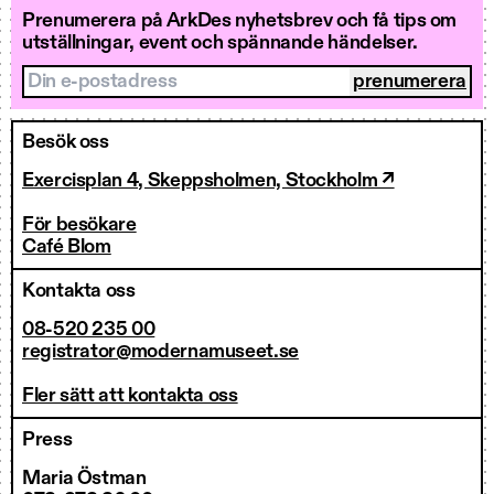
Prenumerera på ArkDes nyhetsbrev och få tips om
utställningar, event och spännande händelser.
Din e-postadress
Besök oss
Exercisplan 4, Skeppsholmen, Stockholm ↗
För besökare
Café Blom
Kontakta oss
08-520 235 00
registrator@modernamuseet.se
Fler sätt att kontakta oss
Press
Maria Östman