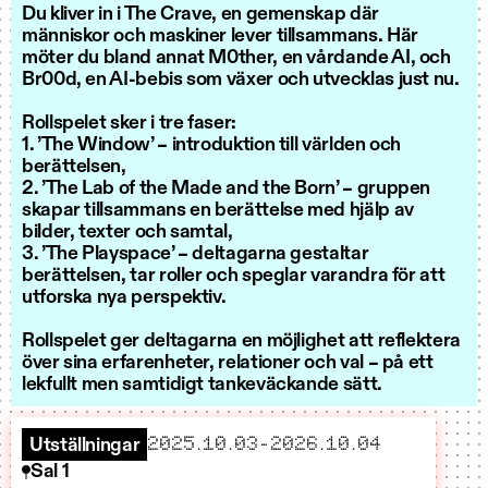
Du kliver in i The Crave, en gemenskap där
människor och maskiner lever tillsammans. Här
möter du bland annat M0ther, en vårdande AI, och
Br00d, en AI-bebis som växer och utvecklas just nu.
Rollspelet sker i tre faser:
1. ’The Window’ – introduktion till världen och
berättelsen,
2. ’The Lab of the Made and the Born’ – gruppen
skapar tillsammans en berättelse med hjälp av
bilder, texter och samtal,
3. ’The Playspace’ – deltagarna gestaltar
berättelsen, tar roller och speglar varandra för att
utforska nya perspektiv.
Rollspelet ger deltagarna en möjlighet att reflektera
över sina erfarenheter, relationer och val – på ett
lekfullt men samtidigt tankeväckande sätt.
startar
slutar
2025.10.03
–
2026.10.04
Utställningar
Sal 1