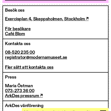
Besök oss
Exercisplan 4, Skeppsholmen, Stockholm ↗
För besökare
Café Blom
Kontakta oss
08-520 235 00
registrator@modernamuseet.se
Fler sätt att kontakta oss
Press
Maria Östman
073-273 36 00
ArkDes pressrum ↗
ArkDes vänförening