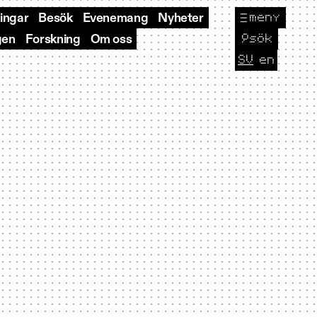
meny
ningar
Besök
Evenemang
Nyheter
🔎
sök
gen
Forskning
Om oss
SV
en
CURRENT L
Byt sp