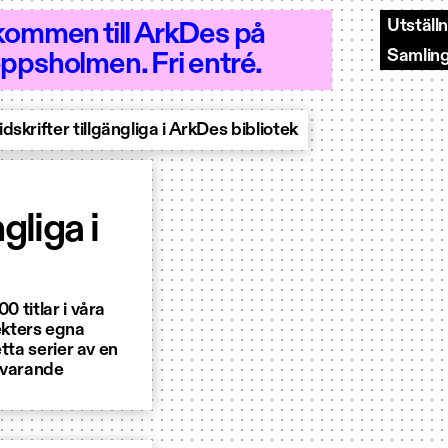
Utställ
kommen till ArkDes på
Samlin
ppsholmen. Fri entré.
 - Öppet 10–20
idskrifter tillgängliga i ArkDes bibliotek
gliga i
0 titlar i våra
ekters egna
etta serier av en
ärvarande