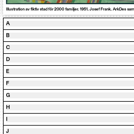
Illustration av fiktiv stad för 2000 familjer. 1951. Josef Frank. ArkDes sam
A
B
C
D
E
F
G
H
I
J