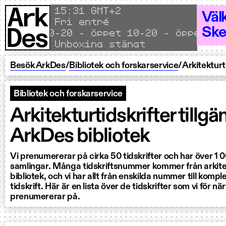
Hoppa till innehållet
Local time
15
31 GMT+2
Väl
Fri entré
Ske
pet 10–20 - Öppet 10–20 - Öppet 10–20
Unboxing stängt
Besök ArkDes
/
Bibliotek och forskarservice
/
Arkitekturt
Bibliotek och forskarservice
Arkitekturtidskrifter tillgän
ArkDes bibliotek
Vi prenumererar på cirka 50 tidskrifter och har över 1 00
samlingar. Många tidskriftsnummer kommer från arkit
bibliotek, och vi har allt från enskilda nummer till kompl
tidskrift. Här är en lista över de tidskrifter som vi för n
prenumererar på.