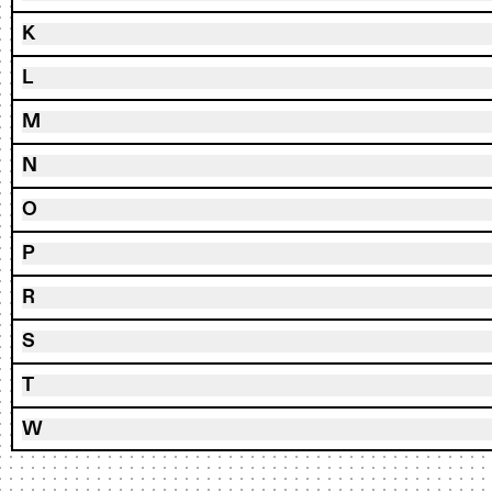
K
L
M
N
O
P
R
S
T
W