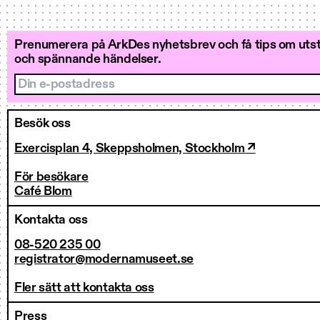
Prenumerera på ArkDes nyhetsbrev och få tips om utstä
och spännande händelser.
Din e-postadress
Besök oss
Exercisplan 4, Skeppsholmen, Stockholm ↗
För besökare
Café Blom
Kontakta oss
08-520 235 00
registrator@modernamuseet.se
Fler sätt att kontakta oss
Press