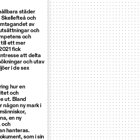
ållbara städer
 Skellefteå och
framtagandet av
utsättningar och
kompetens och
ill ett mer
2021 fick
intresse att delta
nsökningar och utav
jöer i de sex
ring hur en
vitet och
e ut. Bland
r någon ny mark i
 människor,
rna, en ny
, och
an hanteras.
okument, som i sin