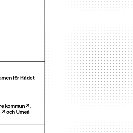
ramen för
Rådet
are kommun ↗
,
n ↗
och
Umeå