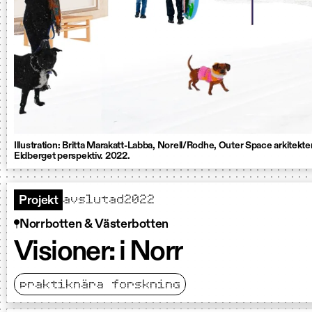
Illustration: Britta Marakatt-Labba, Norell/Rodhe, Outer Space arkitek
Eldberget perspektiv. 2022.
avslutad
2022
Projekt
Norrbotten & Västerbotten
Visioner: i Norr
praktiknära forskning