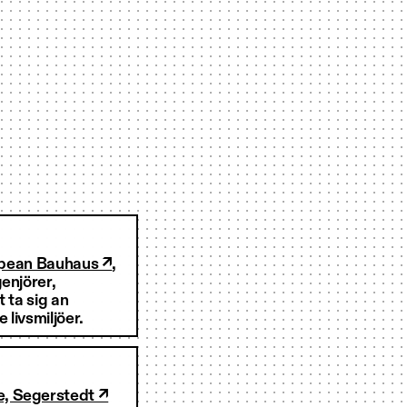
pean Bauhaus ↗
,
enjörer,
 ta sig an
livsmiljöer.
e, Segerstedt ↗