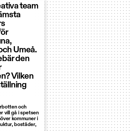
reativa team
rämsta
rs
för
una,
å och Umeå.
ebär den
r
en? Vilken
tällning
rrbotten och
vill gå i spetsen
behöver kommuner i
uktur, bostäder,