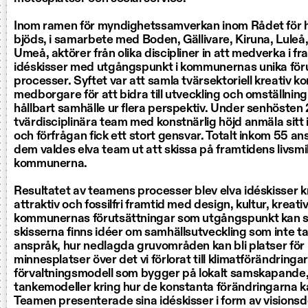
Inom ramen för myndighetssamverkan inom Rådet för h
bjöds, i samarbete med Boden, Gällivare, Kiruna, Luleå,
Umeå, aktörer från olika discipliner in att medverka i 
idéskisser med utgångspunkt i kommunernas unika för
processer. Syftet var att samla tvärsektoriell kreativ 
medborgare för att bidra till utveckling och omställning t
hållbart samhälle ur flera perspektiv. Under senhösten 
tvärdisciplinära team med konstnärlig höjd anmäla sitt 
och förfrågan fick ett stort gensvar. Totalt inkom 55 a
dem valdes elva team ut att skissa på framtidens livsmil
kommunerna.
Resultatet av teamens processer blev elva idéskisser k
attraktiv och fossilfri framtid med design, kultur, kreati
kommunernas förutsättningar som utgångspunkt kan s
skisserna finns idéer om samhällsutveckling som inte ta
anspråk, hur nedlagda gruvområden kan bli platser för
minnesplatser över det vi förlorat till klimatförändringa
förvaltningsmodell som bygger på lokalt samskapande
tankemodeller kring hur de konstanta förändringarna k
Teamen presenterade sina idéskisser i form av visionsd