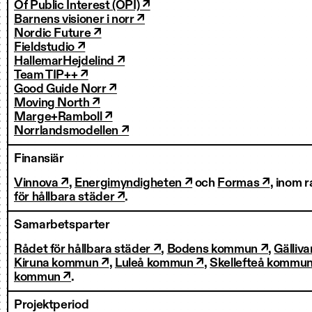
Of Public Interest (OPI) ↗
Barnens visioner i norr ↗
Nordic Future ↗
Fieldstudio ↗
HallemarHejdelind ↗
Team TIP++ ↗
Good Guide Norr ↗
Moving North ↗
Marge+Ramboll ↗
Norrlandsmodellen ↗
Finansiär
Vinnova ↗
,
Energimyndigheten ↗
och
Formas ↗
, inom 
för hållbara städer ↗
.
Samarbetsparter
Rådet för hållbara städer ↗
,
Bodens kommun ↗
,
Gälliv
Kiruna kommun ↗
,
Luleå kommun ↗
,
Skellefteå kommu
kommun ↗
.
Projektperiod