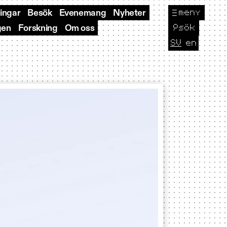
meny
ningar
Besök
Evenemang
Nyheter
🔎
sök
gen
Forskning
Om oss
SV
en
CURRENT L
Byt sp