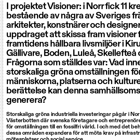
I projektet Visioner: i Norr fick 11 k
bestående av några av Sveriges f
arkitekter, konstnärer och designe
uppdraget att skissa fram visioner 
framtidens hållbara livsmiljöer i Kir
Gällivare, Boden, Luleå, Skellefte
Frågorna som ställdes var: Vad inn
storskaliga gröna omställningen fö
människorna, platserna och kultur
berättelse kan denna samhällsoms
generera?
Storskaliga gröna industriella investeringar pågår i No
Västerbotten där svenska företagare och entreprenörer 
för omställningen till en fossilfri värld. I och med det 
dessa områden expandera för att möta krav på infrastr
mötesplatser och social service.