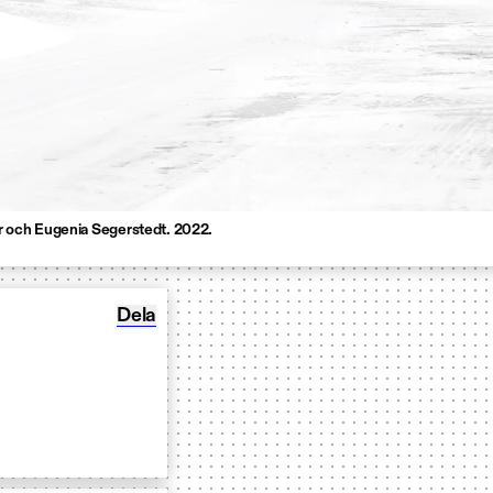
ter och Eugenia Segerstedt. 2022.
Dela Visioner: i Norr
Dela