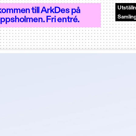
Utställ
kommen till ArkDes på
Samlin
ppsholmen. Fri entré.
et 10–18 - Öppet 10–18