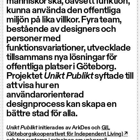
människor ska, oavsett funktion,
kunna använda den offentliga
miljön på lika villkor. Fyra team,
bestående av designers och
personer med
funktionsvariationer, utvecklade
tillsammans nya lösningar för
offentliga platser i Göteborg.
Projektet
Unikt Publikt
syftade till
att visa hur en
användarorienterad
designprocess kan skapa en
bättre stad för alla.
Unikt Publikt
initierades av ArkDes och
GIL
(Göteborgskooperativet för Independent Living) ↗