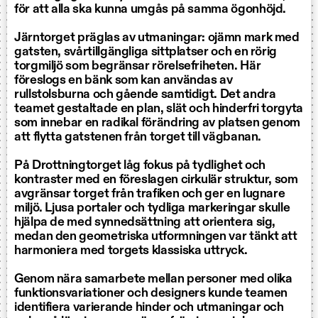
för att alla ska kunna umgås på samma ögonhöjd.
Järntorget präglas av utmaningar: ojämn mark med
gatsten, svårtillgängliga sittplatser och en rörig
torgmiljö som begränsar rörelsefriheten. Här
föreslogs en bänk som kan användas av
rullstolsburna och gående samtidigt. Det andra
teamet gestaltade en plan, slät och hinderfri torgyta
som innebar en radikal förändring av platsen genom
att flytta gatstenen från torget till vägbanan.
På Drottningtorget låg fokus på tydlighet och
kontraster med en föreslagen cirkulär struktur, som
avgränsar torget från trafiken och ger en lugnare
miljö. Ljusa portaler och tydliga markeringar skulle
hjälpa de med synnedsättning att orientera sig,
medan den geometriska utformningen var tänkt att
harmoniera med torgets klassiska uttryck.
Genom nära samarbete mellan personer med olika
funktionsvariationer och designers kunde teamen
identifiera varierande hinder och utmaningar och