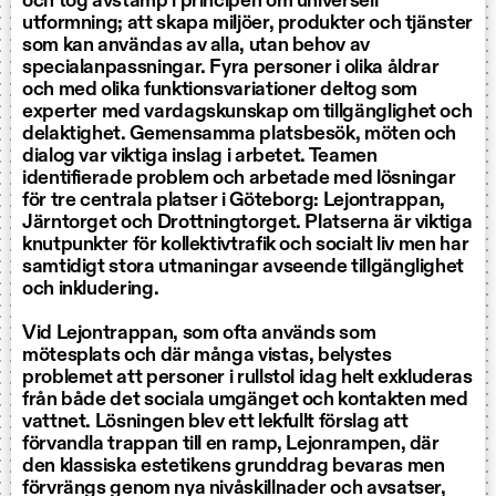
och tog avstamp i principen om universell
utformning; att skapa miljöer, produkter och tjänster
som kan användas av alla, utan behov av
specialanpassningar. Fyra personer i olika åldrar
och med olika funktionsvariationer deltog som
experter med vardagskunskap om tillgänglighet och
delaktighet. Gemensamma platsbesök, möten och
dialog var viktiga inslag i arbetet. Teamen
identifierade problem och arbetade med lösningar
för tre centrala platser i Göteborg: Lejontrappan,
Järntorget och Drottningtorget. Platserna är viktiga
knutpunkter för kollektivtrafik och socialt liv men har
samtidigt stora utmaningar avseende tillgänglighet
och inkludering.
Vid Lejontrappan, som ofta används som
mötesplats och där många vistas, belystes
problemet att personer i rullstol idag helt exkluderas
från både det sociala umgänget och kontakten med
vattnet. Lösningen blev ett lekfullt förslag att
förvandla trappan till en ramp, Lejonrampen, där
den klassiska estetikens grunddrag bevaras men
förvrängs genom nya nivåskillnader och avsatser,