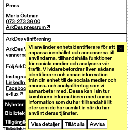
Press
Maria Östman
073-273 36 00
ArkDes pressrum ↗
ArkDes vänförening
Vi använder enhetsidentifierare för att
ArkDes Vänner
anpassa innehållet och annonserna till
vannerna@arkdes.se
användarna, tillhandahålla funktioner
för sociala medier och analysera vår
Följ ArkDes
trafik. Vi vidarebefordrar även sådana
identifierare och annan information
Instagram ↗
från din enhet till de sociala medier och
LinkedIn ↗
annons- och analysföretag som vi
Facebook ↗
samarbetar med. Dessa kan i sin tur
e-flux ↗
kombinera informationen med annan
information som du har tillhandahållit
Nyheter
Kontakt
Personal
Fakturering
eller som de har samlat in när du har
använt deras tjänster.
Bibliotek och forskarservice
Utlysningar
Tillgänglighet
Visa detaljer
Tillåt alla
Avvisa
Tillgänglighetsredogörelse
Integritetspolicy
Cookies
© ArkDes 2026