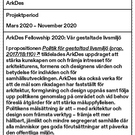
ArkDes
Projektperiod
Mars 2020 – November 2020
ArkDes Fellowship 2020: Vår gestaltade livsmiljö
I propositionen
Politik för gestaltad livsmiljö (prop.
2017/18:110) ↗
tilldelades ArkDes uppdraget att
stärka kunskapen om och främja intresset för
arkitekturens, formens och designens värden och
betydelse för individen och för
samhällsutvecklingen. ArkDes ska också verka för
att de mål som riksdagen har fastställt för
arkitektur, formgivning och design uppnås samt följa
upp politikens genomslag på området och vid behov
föreslå åtgärder för att stärka måluppfyllelsen.
Politikens målsättning är att – med arkitektur och
design som främsta verktyg – främja ett mer
hållbart, jämlikt och mindre segregerat samhälle där
alla människor ges goda förutsättningar att påverka
den offentliga miljön.