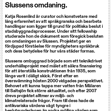
Slussens omdaning.
Katja Rosenlind är curator och konstvetare med
lång erfarenhet av att språkgranska och bearbeta
handlingar som ligger till grund för politiska beslut i
stadsbyggnadsprocesser. Under sitt fellowship
studerade hon de dokument som föregick besluten
om omdaningen av Slussen. Projektet ger en
fördjupad förståelse för myndigheters språkbruk
och dess betydelse för hur våra städer formas.
Slussens ombyggnad började som ett teknikdrivet
underhållsprojekt med målet att säkra finansiering
för att återställa konstruktionen från 1935, som
länge varit i dåligt skick. Först efter en
översvämning hösten 2000 vidgades perspektivet.
Behovet att kunna tappa mer vatten från Mälaren
till Saltsjön fick större aktualitet, och efter 2007
drevs projektet alltmer av miljö- och
klimatrelaterade frågor. Fram till dess hade de
antikvariska värdena vägt tyngre i
beslutsunderlagen än andra möjliga värden som