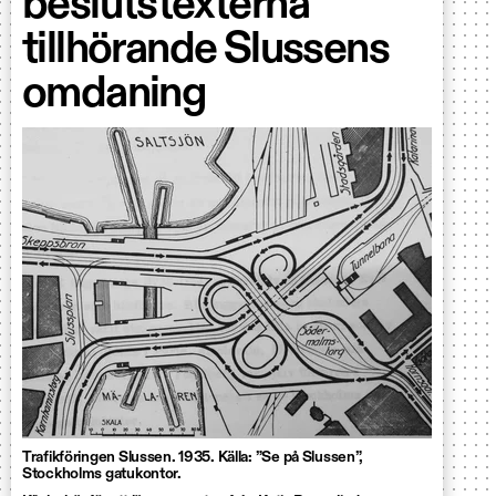
beslutstexterna
tillhörande Slussens
omdaning
Trafikföringen Slussen. 1935. Källa: ”Se på Slussen”,
Stockholms gatukontor.