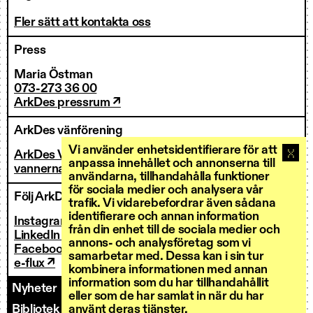
Fler sätt att kontakta oss
Press
Maria Östman
073-273 36 00
ArkDes pressrum ↗
ArkDes vänförening
Vi använder enhetsidentifierare för att
ArkDes Vänner
anpassa innehållet och annonserna till
vannerna@arkdes.se
användarna, tillhandahålla funktioner
för sociala medier och analysera vår
Följ ArkDes
trafik. Vi vidarebefordrar även sådana
identifierare och annan information
Instagram ↗
från din enhet till de sociala medier och
LinkedIn ↗
annons- och analysföretag som vi
Facebook ↗
samarbetar med. Dessa kan i sin tur
e-flux ↗
kombinera informationen med annan
information som du har tillhandahållit
Nyheter
Kontakt
Personal
Fakturering
eller som de har samlat in när du har
använt deras tjänster.
Bibliotek och forskarservice
Utlysningar