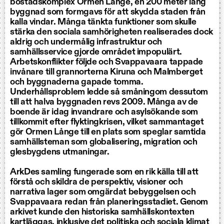
bostadskomplex Ormen Långe, en 200 meter lång
byggnad som formgavs för att skydda staden från
kalla vindar. Många tänkta funktioner som skulle
stärka den sociala samhörigheten realiserades dock
aldrig och undermålig infrastruktur och
samhällsservice gjorde området impopulärt.
Arbetskonflikter följde och Svappavaara tappade
invånare till grannorterna Kiruna och Malmberget
och byggnaderna gapade tomma.
Underhållsproblem ledde så småningom dessutom
till att halva byggnaden revs 2009. Många av de
boende är idag invandrare och asylsökande som
tillkommit efter flyktingkrisen, vilket sammantaget
gör Ormen Långe till en plats som speglar samtida
samhällsteman som globalisering, migration och
glesbygdens utmaningar.
ArkDes samling fungerade som en rik källa till att
förstå och skildra de perspektiv, visioner och
narrativa lager som omgärdat bebyggelsen och
Svappavaara redan från planeringsstadiet. Genom
arkivet kunde den historiska samhällskontexten
kartläggas, inklusive det politiska och sociala klimat