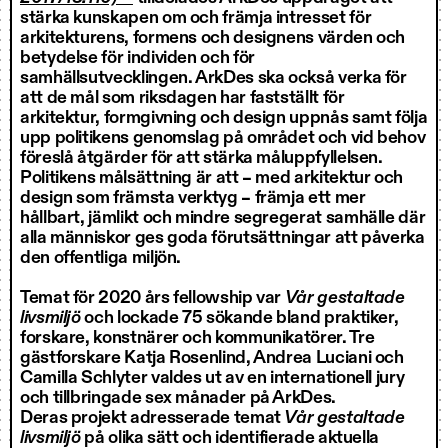
stärka kunskapen om och främja intresset för
arkitekturens, formens och designens värden och
betydelse för individen och för
samhällsutvecklingen. ArkDes ska också verka för
att de mål som riksdagen har fastställt för
arkitektur, formgivning och design uppnås samt följa
upp politikens genomslag på området och vid behov
föreslå åtgärder för att stärka måluppfyllelsen.
Politikens målsättning är att – med arkitektur och
design som främsta verktyg – främja ett mer
hållbart, jämlikt och mindre segregerat samhälle där
alla människor ges goda förutsättningar att påverka
den offentliga miljön.
Temat för 2020 års fellowship var
Vår gestaltade
livsmiljö
och lockade 75 sökande bland praktiker,
forskare, konstnärer och kommunikatörer. Tre
gästforskare Katja Rosenlind, Andrea Luciani och
Camilla Schlyter valdes ut av en internationell jury
och tillbringade sex månader på ArkDes.
Deras projekt adresserade temat
Vår gestaltade
livsmiljö
på olika sätt och identifierade aktuella