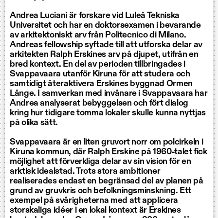
Andrea Luciani är forskare vid Luleå Tekniska
Universitet och har en doktorsexamen i bevarande
av arkitektoniskt arv från Politecnico di Milano.
Andreas fellowship syftade till att utforska delar av
arkitekten Ralph Erskines arv på djupet, utifrån en
bred kontext. En del av perioden tillbringades i
Svappavaara utanför Kiruna för att studera och
samtidigt återaktivera Erskines byggnad Ormen
Långe. I samverkan med invånare i Svappavaara har
Andrea analyserat bebyggelsen och fört dialog
kring hur tidigare tomma lokaler skulle kunna nyttjas
på olika sätt.
Svappavaara är en liten gruvort norr om polcirkeln i
Kiruna kommun, där Ralph Erskine på 1960-talet fick
möjlighet att förverkliga delar av sin vision för en
arktisk idealstad. Trots stora ambitioner
realiserades endast en begränsad del av planen på
grund av gruvkris och befolkningsminskning. Ett
exempel på svårigheterna med att applicera
storskaliga idéer i en lokal kontext är Erskines