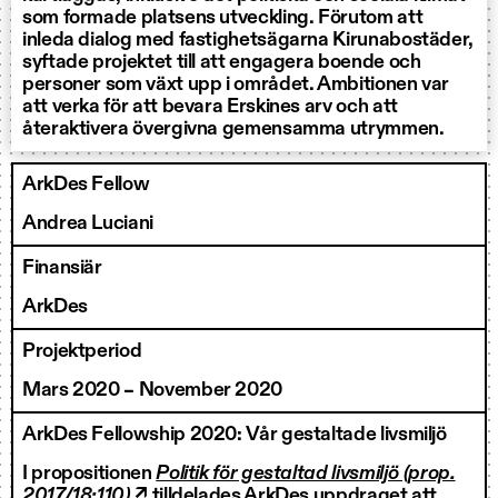
som formade platsens utveckling. Förutom att
inleda dialog med fastighetsägarna Kirunabostäder,
syftade projektet till att engagera boende och
personer som växt upp i området. Ambitionen var
att verka för att bevara Erskines arv och att
återaktivera övergivna gemensamma utrymmen.
ArkDes Fellow
Andrea Luciani
Finansiär
ArkDes
Projektperiod
Mars 2020 – November 2020
ArkDes Fellowship 2020: Vår gestaltade livsmiljö
I propositionen
Politik för gestaltad livsmiljö (prop.
2017/18:110) ↗
tilldelades ArkDes uppdraget att