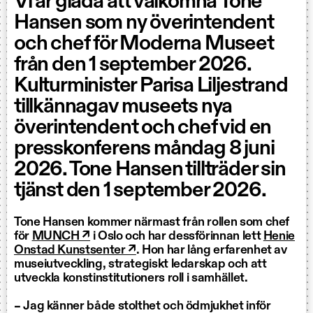
Vi är glada att välkomna Tone
Hansen som ny överintendent
och chef för Moderna Museet
från den 1 september 2026.
Kulturminister Parisa Liljestrand
tillkännagav museets nya
överintendent och chef vid en
presskonferens måndag 8 juni
2026. Tone Hansen tillträder sin
tjänst den 1 september 2026.
Tone Hansen kommer närmast från rollen som chef
för
MUNCH ↗
i Oslo och har dessförinnan lett
Henie
Onstad Kunstsenter ↗
. Hon har lång erfarenhet av
museiutveckling, strategiskt ledarskap och att
utveckla konstinstitutioners roll i samhället.
– Jag känner både stolthet och ödmjukhet inför