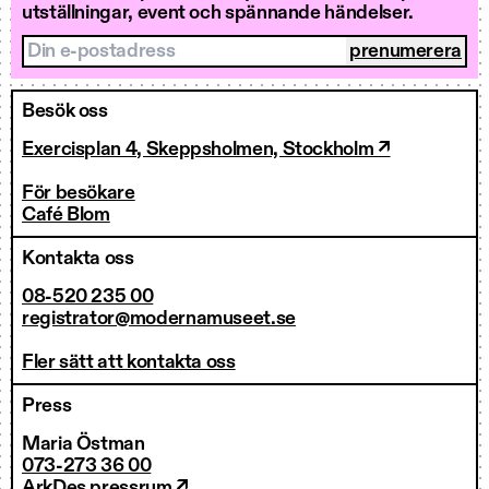
utställningar, event och spännande händelser.
Din e-postadress
Besök oss
Exercisplan 4, Skeppsholmen, Stockholm ↗
För besökare
Café Blom
Kontakta oss
08-520 235 00
registrator@modernamuseet.se
Fler sätt att kontakta oss
Press
Maria Östman
073-273 36 00
ArkDes pressrum ↗