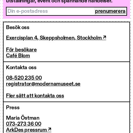
utställningar, event och spännande händelser.
Din e-postadress
Besök oss
Exercisplan 4, Skeppsholmen, Stockholm ↗
För besökare
Café Blom
Kontakta oss
08-520 235 00
registrator@modernamuseet.se
Fler sätt att kontakta oss
Press
Maria Östman
073-273 36 00
ArkDes pressrum ↗