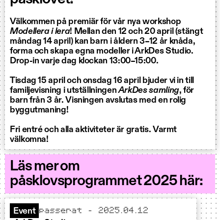
Välkommen på premiär för vår nya workshop
Modellera i lera
! Mellan den 12 och 20 april (stängt
måndag 14 april) kan barn i åldern 3–12 år knåda,
forma och skapa egna modeller i ArkDes Studio.
Drop-in varje dag klockan 13:00–15:00.
Tisdag 15 april och onsdag 16 april bjuder vi in till
familjevisning i utställningen
ArkDes samling
, för
barn från 3 år. Visningen avslutas med en rolig
byggutmaning!
Fri entré och alla aktiviteter är gratis. Varmt
välkomna!
Läs mer om
påsklovsprogrammet 2025 här:
passerat – 2025.04.12
Event