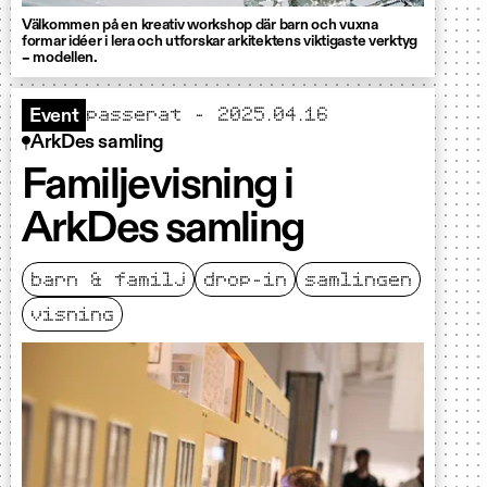
Välkommen på en kreativ workshop där barn och vuxna
formar idéer i lera och utforskar arkitektens viktigaste verktyg
– modellen.
passerat – 2025.04.16
Event
ArkDes samling
Familjevisning i
ArkDes samling
barn & familj
drop-in
samlingen
visning