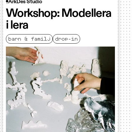
ArkDes Studio
Workshop: Modellera
i lera
barn & familj
drop-in