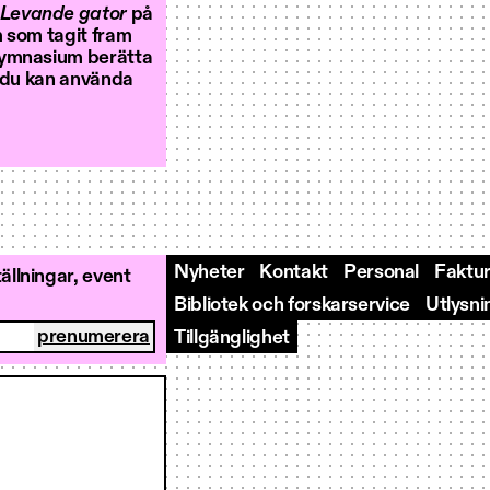
Levande gator
på
m som tagit fram
gymnasium berätta
r du kan använda
Nyheter
Kontakt
Personal
Faktur
llningar, event
Bibliotek och forskarservice
Utlysni
Tillgänglighet