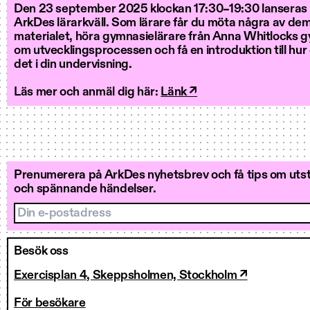
Den 23 september 2025 klockan 17:30–19:30 lanseras
ArkDes lärarkväll. Som lärare får du möta några av de
materialet, höra gymnasielärare från Anna Whitlocks 
om utvecklingsprocessen och få en introduktion till hu
det i din undervisning.
Läs mer och anmäl dig här:
Länk ↗
Prenumerera på ArkDes nyhetsbrev och få tips om utstä
och spännande händelser.
Din e-postadress
Besök oss
Exercisplan 4, Skeppsholmen, Stockholm ↗
För besökare