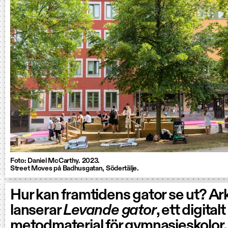
Foto: Daniel McCarthy. 2023.
Street Moves på Badhusgatan, Södertälje.
Hur kan framtidens gator se ut? A
lanserar
Levande gator
, ett digitalt
metodmaterial för gymnasieskolor.