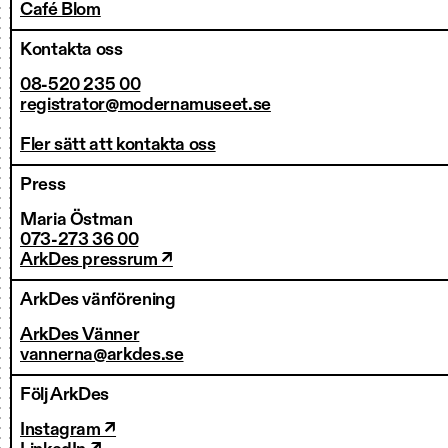
Café Blom
Kontakta oss
08-520 235 00
registrator@modernamuseet.se
Fler sätt att kontakta oss
Press
Maria Östman
073-273 36 00
ArkDes pressrum ↗
ArkDes vänförening
ArkDes Vänner
vannerna@arkdes.se
Följ ArkDes
Instagram ↗