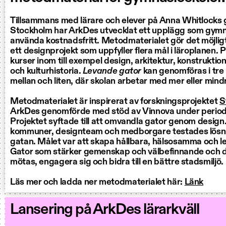
Tillsammans med lärare och elever på Anna Whitlocks
Stockholm har ArkDes utvecklat ett upplägg som gymn
använda kostnadsfritt. Metodmaterialet gör det möjlig
ett designprojekt som uppfyller flera mål i läroplanen. 
kurser inom till exempel design, arkitektur, konstruktion
och kulturhistoria.
Levande gator
kan genomföras i tre n
mellan och liten, där skolan arbetar med mer eller mind
Metodmaterialet är inspirerat av forskningsprojektet
S
ArkDes genomförde med stöd av Vinnova under perio
Projektet syftade till att omvandla gator genom desig
kommuner, designteam och medborgare testades lösni
gatan. Målet var att skapa hållbara, hälsosamma och l
Gator som stärker gemenskap och välbefinnande och 
mötas, engagera sig och bidra till en bättre stadsmiljö.
Läs mer och ladda ner metodmaterialet här:
Länk
Lansering på ArkDes lärarkväll