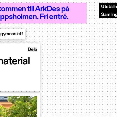
Utställ
kommen till ArkDes på
Samlin
ppsholmen. Fri entré.
- Öppet 10–18
r gymnasiet!
Dela Levande gator – nytt skolmaterial för 
Dela
aterial