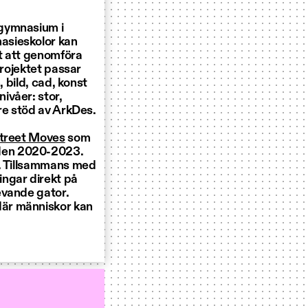
 gymnasium i
asieskolor kan
t att genomföra
Projektet passar
, bild, cad, konst
ivåer: stor,
re stöd av ArkDes.
treet Moves
som
den 2020-2023.
n. Tillsammans med
ngar direkt på
evande gator.
där människor kan