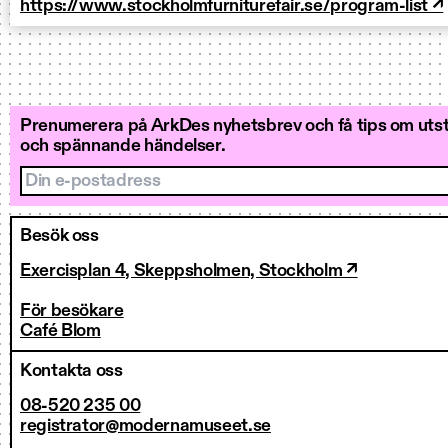
https://www.stockholmfurniturefair.se/program-list ↗
Prenumerera på ArkDes nyhetsbrev och få tips om utstä
och spännande händelser.
Din e-postadress
Besök oss
Exercisplan 4, Skeppsholmen, Stockholm ↗
För besökare
Café Blom
Kontakta oss
08-520 235 00
registrator@modernamuseet.se