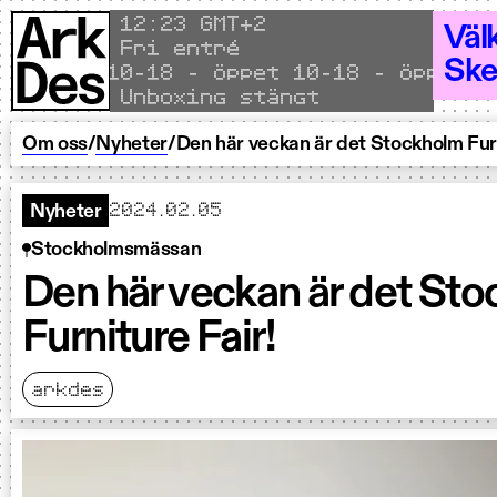
Hoppa till innehållet
Local time
12
:
23 GMT+2
Väl
Fri entré
Ske
Öppet 10–18 - Öppet 10–18 - Öppet 10
Unboxing stängt
Om oss
/
Nyheter
/
Den här veckan är det Stockholm Furn
2024.02.05
Nyheter
Stockholmsmässan
Den här veckan är det St
Furniture Fair!
arkdes