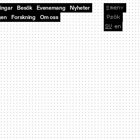
meny
ningar
Besök
Evenemang
Nyheter
🔎
sök
gen
Forskning
Om oss
SV
en
CURRENT L
Byt sp