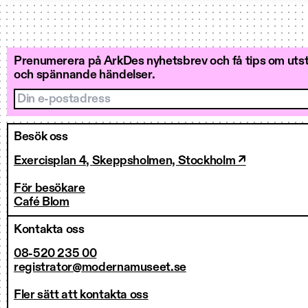
Prenumerera på ArkDes nyhetsbrev och få tips om utstä
och spännande händelser.
Din e-postadress
Besök oss
Exercisplan 4, Skeppsholmen, Stockholm ↗
För besökare
Café Blom
Kontakta oss
08-520 235 00
registrator@modernamuseet.se
Fler sätt att kontakta oss