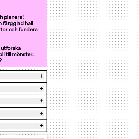
h planera!
n färgglad hall
tor och fundera
 utforska
i till mönster.
?