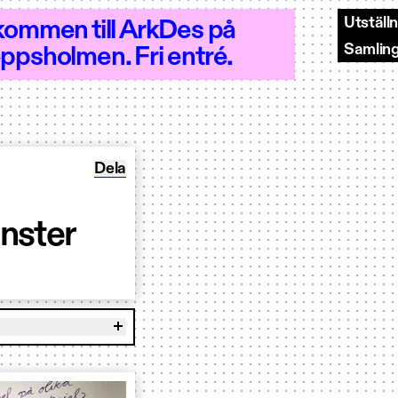
Utställ
kommen till ArkDes på
Samlin
ppsholmen. Fri entré.
 - Öppet 10–18
Dela Workshop: Plattor och mönster
Dela
nster