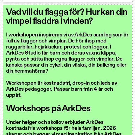
Vad vill du flagga för? Hur kan din
vimpel fladdra i vinden?
I workshopen inspireras vi av ArkDes samling som är
full av flaggor och vimplar. De hör ihop med
raggarbilar, hejaklackar, protest och loggor. I
ArkDes Studio får barn och deras vuxna klippa,
pynta och sätta ihop egna flaggor och vimplar. De
kanske passar din cykel, din väska, din balkong eller
din hemmahörna?
Workshopen är kostnadsfri, drop-in och leds av
ArkDes pedagoger. Passar barn från 4 år och
uppåt.
Workshops på ArkDes
Under helger och skollov erbjuder ArkDes
kostnadsfria workshops för hela familjen. 2026
skapar och bygger vi med inspiration från ArkDes