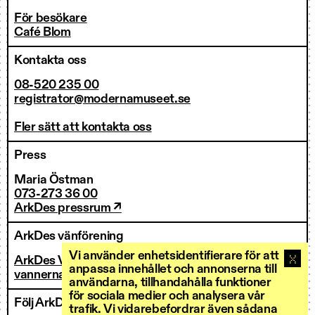
För besökare
Café Blom
Kontakta oss
08-520 235 00
registrator@modernamuseet.se
Fler sätt att kontakta oss
Press
Maria Östman
073-273 36 00
ArkDes pressrum ↗
ArkDes vänförening
Vi använder enhetsidentifierare för att
ArkDes Vänner
anpassa innehållet och annonserna till
vannerna@arkdes.se
användarna, tillhandahålla funktioner
för sociala medier och analysera vår
Följ ArkDes
trafik. Vi vidarebefordrar även sådana