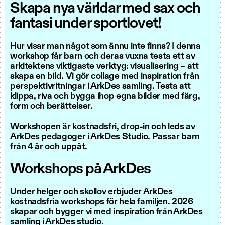
Skapa nya världar med sax och
fantasi under sportlovet!
Hur visar man något som ännu inte finns? I denna
workshop får barn och deras vuxna testa ett av
arkitektens viktigaste verktyg: visualisering – att
skapa en bild. Vi gör collage med inspiration från
perspektivritningar i ArkDes samling. Testa att
klippa, riva och bygga ihop egna bilder med färg,
form och berättelser.
Workshopen är kostnadsfri, drop-in och leds av
ArkDes pedagoger i ArkDes Studio. Passar barn
från 4 år och uppåt.
Workshops på ArkDes
Under helger och skollov erbjuder ArkDes
kostnadsfria workshops för hela familjen. 2026
skapar och bygger vi med inspiration från ArkDes
samling i ArkDes studio.