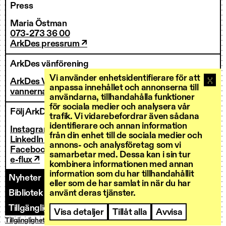
Press
Maria Östman
073-273 36 00
ArkDes pressrum ↗
ArkDes vänförening
Vi använder enhetsidentifierare för att
ArkDes Vänner
anpassa innehållet och annonserna till
vannerna@arkdes.se
användarna, tillhandahålla funktioner
för sociala medier och analysera vår
Följ ArkDes
trafik. Vi vidarebefordrar även sådana
identifierare och annan information
Instagram ↗
från din enhet till de sociala medier och
LinkedIn ↗
annons- och analysföretag som vi
Facebook ↗
samarbetar med. Dessa kan i sin tur
e-flux ↗
kombinera informationen med annan
information som du har tillhandahållit
Nyheter
Kontakt
Personal
Fakturering
eller som de har samlat in när du har
Bibliotek och forskarservice
Utlysningar
använt deras tjänster.
Tillgänglighet
Visa detaljer
Tillåt alla
Avvisa
Tillgänglighetsredogörelse
Integritetspolicy
Cookies
© ArkDes 2026