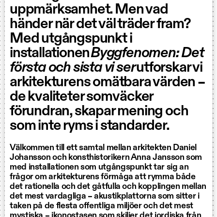
uppmärksamhet. Men vad
händer när det väl träder fram?
Med utgångspunkt i
installationen
Byggfenomen: Det
första och sista vi ser
utforskar vi
arkitekturens omätbara värden –
de kvaliteter som väcker
förundran, skapar mening och
som inte ryms i standarder.
Välkommen till ett samtal mellan arkitekten Daniel
Johansson och konsthistorikern Anna Jansson som
med installationen som utgångspunkt tar sig an
frågor om arkitekturens förmåga att rymma både
det rationella och det gåtfulla och kopplingen mellan
det mest vardagliga – akustikplattorna som sitter i
taken på de flesta offentliga miljöer och det mest
mystiska – ikonostasen som skiljer det jordiska från